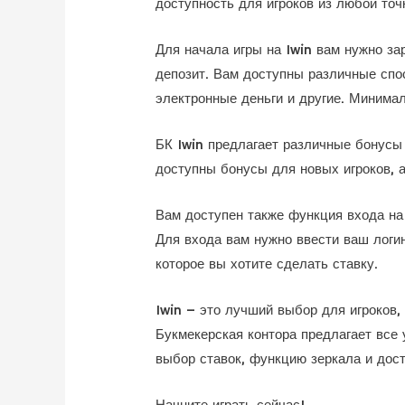
доступность для игроков из любой точ
Для начала игры на 1win вам нужно за
депозит. Вам доступны различные спо
электронные деньги и другие. Минима
БК 1win предлагает различные бонусы 
доступны бонусы для новых игроков, а
Вам доступен также функция входа на 
Для входа вам нужно ввести ваш логин
которое вы хотите сделать ставку.
1win – это лучший выбор для игроков,
Букмекерская контора предлагает все
выбор ставок, функцию зеркала и дос