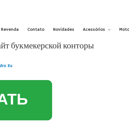
 Revenda
Contato
Novidades
Acessórios
Moto
йт букмекерской конторы
dro Xu
АТЬ