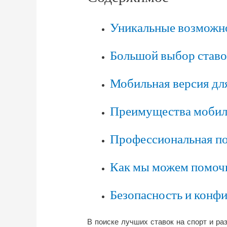
Уникальные возможно
Большой выбор ставок
Мобильная версия дл
Преимущества мобил
Профессиональная по
Как мы можем помоч
Безопасность и конф
В поиске лучших ставок на спорт и ра