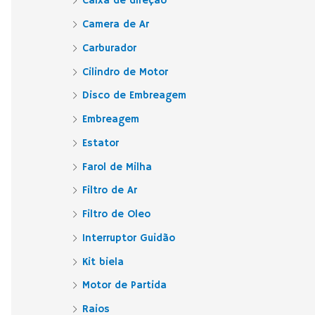
Caixa de direção
Camera de Ar
Carburador
Cilindro de Motor
Disco de Embreagem
Embreagem
Estator
Farol de Milha
Filtro de Ar
Filtro de Oleo
Interruptor Guidão
Kit biela
Motor de Partida
Raios