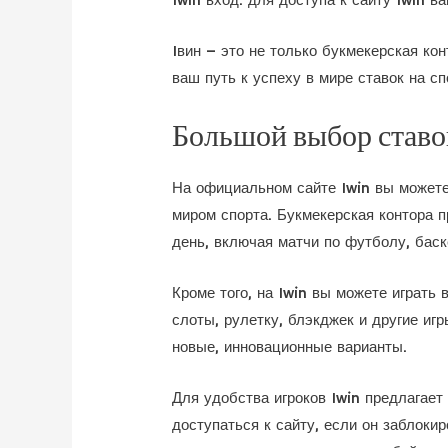
1win вход: для доступа к сайту 1win 
1вин – это не только букмекерская кон
ваш путь к успеху в мире ставок на сп
Большой выбор ставок
На официальном сайте 1win вы можете
миром спорта. Букмекерская контора 
день, включая матчи по футболу, баск
Кроме того, на 1win вы можете играть 
слоты, рулетку, блэкджек и другие игр
новые, инновационные варианты.
Для удобства игроков 1win предлагае
доступаться к сайту, если он заблоки