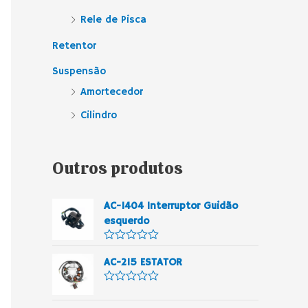
Rele de Pisca
Retentor
Suspensão
Amortecedor
Cilindro
Outros produtos
AC-1404 Interruptor Guidão
esquerdo
A
v
AC-215 ESTATOR
a
l
A
i
v
a