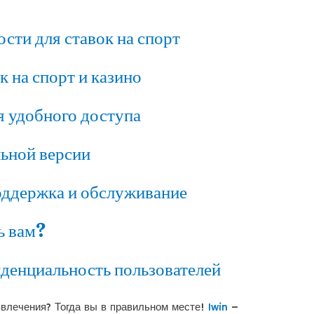
сти для ставок на спорт
 на спорт и казино
я удобного доступа
ьной версии
ддержка и обслуживание
ь вам?
иденциальность пользователей
звлечения? Тогда вы в правильном месте!
1win
–