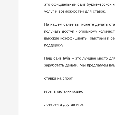
это официальный сайт букмекерской к
услуг и возможностей для ставок.
На нашем сайте вы можете делать став
получать доступ к огромному количес
высокие коэффициенты, быстрый и без
поддержку.
Наш сайт 1win – это лучшее место для
заработать деньги. Мы предлагаем вам
ставки на спорт
игры в онлайн-казино
лотереи и другие игры