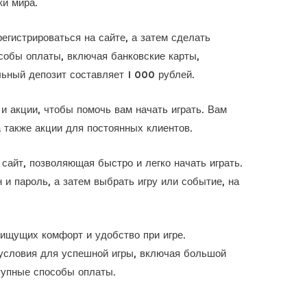
ки мира.
регистрироваться на сайте, а затем сделать
собы оплаты, включая банковские карты,
льный депозит составляет 1 000 рублей.
и акции, чтобы помочь вам начать играть. Вам
 также акции для постоянных клиентов.
сайт, позволяющая быстро и легко начать играть.
 и пароль, а затем выбрать игру или событие, на
 ищущих комфорт и удобство при игре.
 условия для успешной игры, включая большой
тупные способы оплаты.