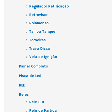
Regulador Retificação
Retrovisor
Rolamento
Tampa Tanque
Torneiras
Trava Disco
Vela de Ignição
Painel Completo
Pisca de Led
REE
Reles
Rele CDI
Rele de Partida