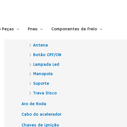
Categorias
 Peças
Pneu
Componentes de Freio
Acessórios
Antena
Botão OFF/ON
Lampada Led
Manopola
Suporte
Trava Disco
Aro de Roda
Cabo do acelerador
Chaves de ignição