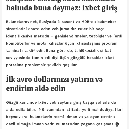
halında buna dəyməz: 1xbet giriş
Bukmekerov.net, Rusiyada (əsasən) və MDB-də bukmeker
şirkətlərini əhatə edən veb jurnaldır. 1xBet bir neçə
identifikasiya metodu – genişləndirmələr, tətbiqlər və fərdi
kompüterlər və mobil cihazlar üçün ixtisaslaşmış proqram
təminatı təklif edir. Buna görə də, təhlükəsizlik şirkət
səviyyəsində təmin edildiyi üçün güzgülü hesablar 1xBet
portalına problemsiz şəkildə qoşulur.
İlk avro dollarınızı yatırın və
endirim əldə edin
Güzgü xaricində 1xBet veb saytına giriş başqa yollarla da
əldə edilə bilər. IP ünvanından istifadə yerli məhdudiyyətləri
keçməyə və bukmekerin rəsmi idman və ya oyun xəttinə
daxil olmağa imkan verir. Bu metodun yeganə çatışmazlığı