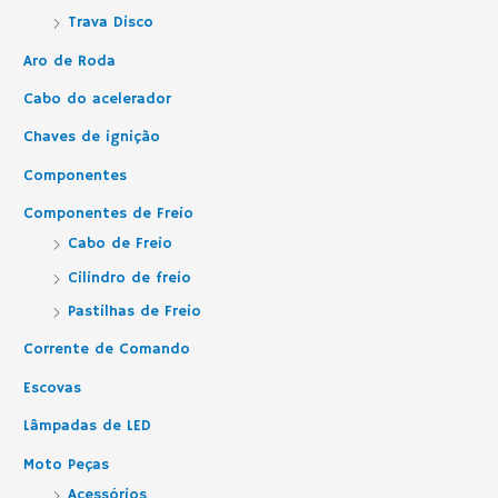
Trava Disco
Aro de Roda
Cabo do acelerador
Chaves de ignição
Componentes
Componentes de Freio
Cabo de Freio
Cilindro de freio
Pastilhas de Freio
Corrente de Comando
Escovas
Lâmpadas de LED
Moto Peças
Acessórios