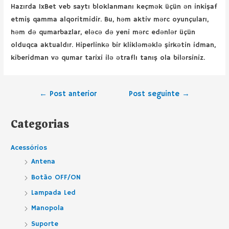
Hazırda 1xBet veb saytı bloklanmanı keçmək üçün ən inkişaf
etmiş qamma alqoritmidir. Bu, həm aktiv mərc oyunçuları,
həm də qumarbazlar, eləcə də yeni mərc edənlər üçün
olduqca aktualdır. Hiperlinkə bir klikləməklə şirkətin idman,
kiberidman və qumar tarixi ilə ətraflı tanış ola bilərsiniz.
←
Post anterior
Post seguinte
→
Categorias
Acessórios
Antena
Botão OFF/ON
Lampada Led
Manopola
Suporte