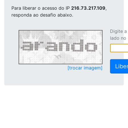
Para liberar o acesso
do IP
216.73.217.109
,
responda ao desafio abaixo.
Digite 
lado no
[trocar imagem]