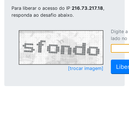
Para liberar o acesso
do IP
216.73.217.18
,
responda ao desafio abaixo.
Digite 
lado no
[trocar imagem]