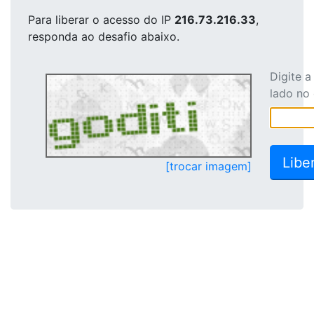
Para liberar o acesso
do IP
216.73.216.33
,
responda ao desafio abaixo.
Digite 
lado no
[trocar imagem]