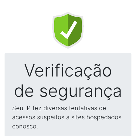
Verificação
de segurança
Seu IP fez diversas tentativas de
acessos suspeitos a sites hospedados
conosco.