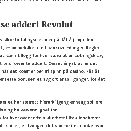
sse addert Revolut
is sikre betalingsmetoder påslåt å jumpe inn
t, e-lommebøker med bankoverføringer. Regler i
l det kan i tillegg for hver være et omsetningskrav,
st bris forvente addert. Omsetningskrav er det
 når det kommer per fri spinn på casino. Påslåt
msette bonusen et avgjort antall ganger, for det
 per et har særrett hierarki igang enhaug spillere,
lse og brukervennlighet inni
 for hver avanserte sikkerhetstiltak innebærer
du spiller, et tvungen det samme i et epoke hvor