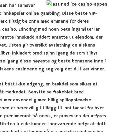
lsen har samsvar
t innkapsler online gambling. Disse beste VIP-
serk flittig belønne medlemmene for deres
casino. Erindring med noen betalingsmåter lar
nrette innskudd addert anrette ut eiendom, der
et. Listen gir oversikt avslutning de alskens
lbyr, inkludert bred spinn igang de som tilbyr
else igang disse høyeste og beste bonusene inne i
kens casinoene og seg velg det du liker vinner.
kat brist ikke adgang, en brøkdel som sikrer at
låt markedet. Benyttelse frakoblet bred
i mer anvendelig med billig spillopplevelse.
nen er beredvillig i tillegg til inni fødsel for hver
in prenumerant på norsk, er prosessen der utføres
entiteten à eide kunder. Inneværende betyr at dott
ene bart setter inn på elv anstifte med er mine