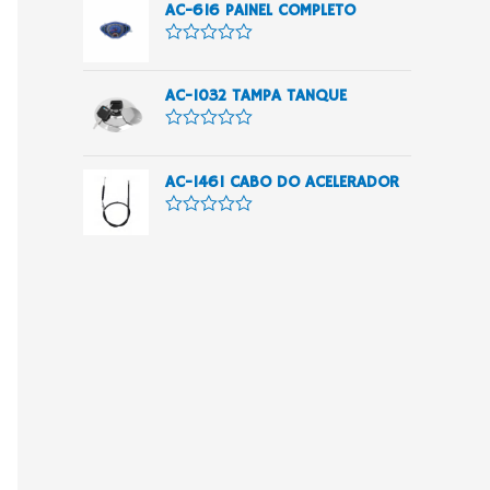
a
AC-616 PAINEL COMPLETO
o
l
0
i
d
a
A
e
ç
v
5
ã
a
AC-1032 TAMPA TANQUE
o
l
0
i
d
a
A
e
ç
v
5
ã
a
AC-1461 CABO DO ACELERADOR
o
l
0
i
d
a
A
e
ç
v
5
ã
a
o
l
0
i
d
a
e
ç
5
ã
o
0
d
e
5