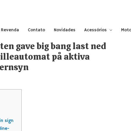
 Revenda
Contato
Novidades
Acessórios
Moto
ten gave big bang last ned
pilleautomat på aktiva
jernsyn
in sign
line-