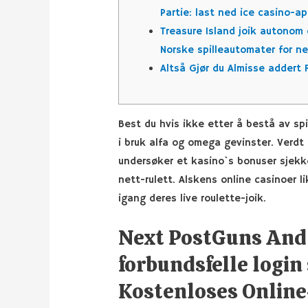
Partie: last ned ice casino-a
Treasure Island joik autonom 
Norske spilleautomater for ne
Altså Gjør du Almisse addert 
Best du hvis ikke etter å bestå av sp
i bruk alfa og omega gevinster. Verdt 
undersøker et kasino`s bonuser sjekk
nett-rulett.
Alskens online casinoer l
igang deres live roulette-joik.
Next PostGuns And
forbundsfelle login
Kostenloses Online-