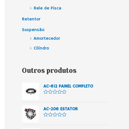
Rele de Pisca
Retentor
Suspensão
Amortecedor
Cilindro
Outros produtos
AC-612 PAINEL COMPLETO
A
v
a
AC-206 ESTATOR
l
i
a
A
ç
v
ã