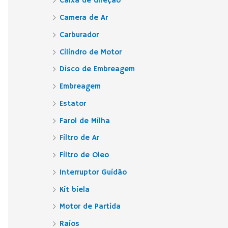
Caixa de direção
Camera de Ar
Carburador
Cilindro de Motor
Disco de Embreagem
Embreagem
Estator
Farol de Milha
Filtro de Ar
Filtro de Oleo
Interruptor Guidão
Kit biela
Motor de Partida
Raios