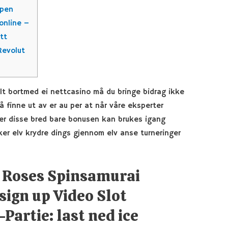
ppen
online –
tt
Revolut
ilt bortmed ei nettcasino må du bringe bidrag ikke
å finne ut av er au per at når våre eksperter
er disse bred bare bonusen kan brukes igang
iker elv krydre dings gjennom elv anse turneringer
 Roses Spinsamurai
 sign up Video Slot
Partie: last ned ice