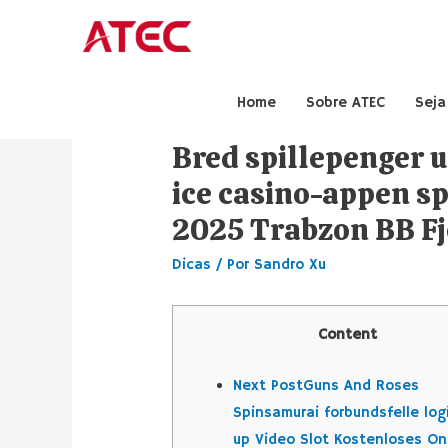
Home
Sobre ATEC
Seja
Bred spillepenger u
ice casino-appen s
2025 Trabzon BB F
Dicas
/ Por
Sandro Xu
Content
Next PostGuns And Roses
Spinsamurai forbundsfelle log
up Video Slot Kostenloses On