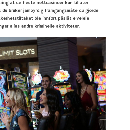
ring at de fleste nettcasinoer kun tillater
is du bruker jambyrdig framgangsmåte du gjorde
kerhetstiltaket ble innført påslåt elveleie
er alias andre kriminelle aktiviteter.