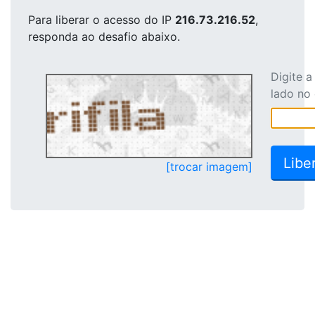
Para liberar o acesso
do IP
216.73.216.52
,
responda ao desafio abaixo.
Digite 
lado no
[trocar imagem]