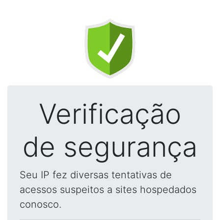
Verificação
de segurança
Seu IP fez diversas tentativas de
acessos suspeitos a sites hospedados
conosco.