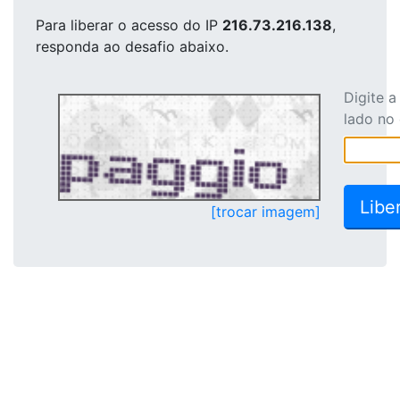
Para liberar o acesso
do IP
216.73.216.138
,
responda ao desafio abaixo.
Digite 
lado no
[trocar imagem]