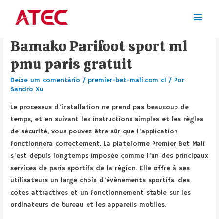
Premier Bet Mali zone
Bamako Parifoot sport ml
pmu paris gratuit
Deixe um comentário
/
premier-bet-mali.com c1
/ Por
Sandro Xu
Le processus d’installation ne prend pas beaucoup de
temps, et en suivant les instructions simples et les règles
de sécurité, vous pouvez être sûr que l’application
fonctionnera correctement. La plateforme Premier Bet Mali
s’est depuis longtemps imposée comme l’un des principaux
services de paris sportifs de la région. Elle offre à ses
utilisateurs un large choix d’évènements sportifs, des
cotes attractives et un fonctionnement stable sur les
ordinateurs de bureau et les appareils mobiles.