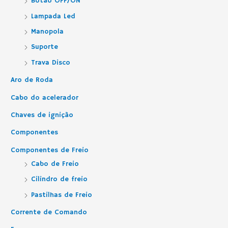
Botão OFF/ON
Lampada Led
Manopola
Suporte
Trava Disco
Aro de Roda
Cabo do acelerador
Chaves de ignição
Componentes
Componentes de Freio
Cabo de Freio
Cilindro de freio
Pastilhas de Freio
Corrente de Comando