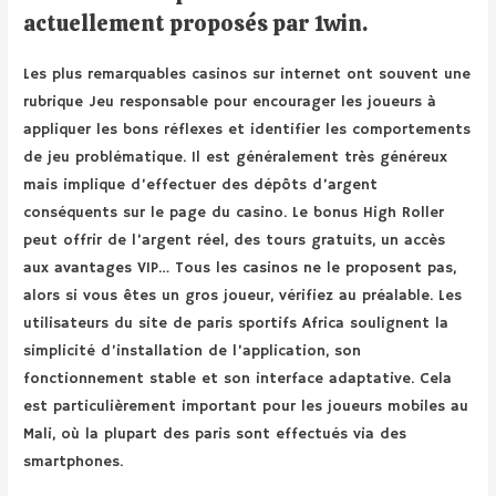
actuellement proposés par 1win.
Les plus remarquables casinos sur internet ont souvent une
rubrique Jeu responsable pour encourager les joueurs à
appliquer les bons réflexes et identifier les comportements
de jeu problématique. Il est généralement très généreux
mais implique d’effectuer des dépôts d’argent
conséquents sur le page du casino. Le bonus High Roller
peut offrir de l’argent réel, des tours gratuits, un accès
aux avantages VIP… Tous les casinos ne le proposent pas,
alors si vous êtes un gros joueur, vérifiez au préalable. Les
utilisateurs du site de paris sportifs Africa soulignent la
simplicité d’installation de l’application, son
fonctionnement stable et son interface adaptative. Cela
est particulièrement important pour les joueurs mobiles au
Mali, où la plupart des paris sont effectués via des
smartphones.