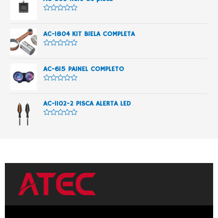
l
i
a
A
ç
v
ã
a
o
AC-1804 KIT BIELA COMPLETA
l
0
i
d
a
e
A
ç
5
v
ã
a
o
AC-615 PAINEL COMPLETO
l
0
i
d
a
e
A
ç
5
v
ã
a
o
AC-1102-2 PISCA ALERTA LED
l
0
i
d
a
e
A
ç
5
v
ã
a
o
l
0
i
d
a
e
ç
5
ã
o
0
d
e
5