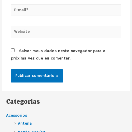
Salvar meus dados neste navegador para a
próxima vez que eu comentar.
Categorias
Acessórios
Antena