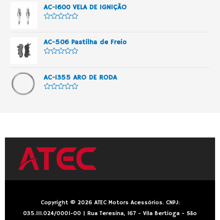
a
o
AC-1600 VELA DE IGNIÇÃO
l
0
i
d
a
e
A
ç
5
v
ã
a
o
AC-506 Pastilha de Freio
l
0
i
d
a
e
A
ç
5
v
ã
a
o
AC-1355 ARO DE RODA
l
0
i
d
a
e
A
ç
5
v
ã
a
o
l
0
i
d
a
e
ç
5
ã
o
0
d
e
5
Copyright © 2026 ATEC Motors Acessórios. CNPJ:
035.111.024/0001-00 | Rua Teresina, 167 - Vila Bertioga - São