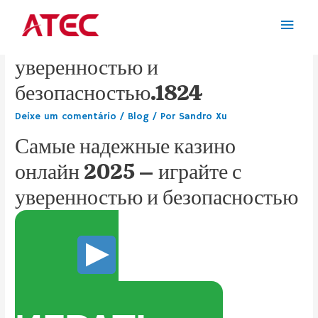
казино онлайн 2025 играйте с
уверенностью и
безопасностью.1824
Deixe um comentário
/
Blog
/ Por
Sandro Xu
Самые надежные казино
онлайн 2025 – играйте с
уверенностью и безопасностью