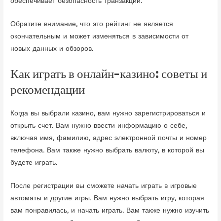
обеспечивает безопасность транзакций.
Обратите внимание, что это рейтинг не является
окончательным и может изменяться в зависимости от
новых данных и обзоров.
Как играть в онлайн-казино: советы и
рекомендации
Когда вы выбрали казино, вам нужно зарегистрироваться и
открыть счет. Вам нужно ввести информацию о себе,
включая имя, фамилию, адрес электронной почты и номер
телефона. Вам также нужно выбрать валюту, в которой вы
будете играть.
После регистрации вы сможете начать играть в игровые
автоматы и другие игры. Вам нужно выбрать игру, которая
вам понравилась, и начать играть. Вам также нужно изучить