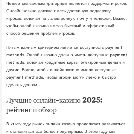
Четвертым важным критерием является поддержка игроков.
Онлайн-казино должно иметь доступную поддержку
игроков, включая чат, электронную почту и телефон. Важно,
чтобы онлайн-казино имело быстрый и эффективный
способ решения проблем игроков.
Пятым важным критерием является доступность payment
methods. Онлайн-казино должно иметь доступные payment
methods, включая кредитные карты, электронные деньги и
другие. Важно, чтобы онлайн-казино имело доступные
payment methods, чтобы игроки могли легко и быстро
сделать депозит.
Лучшие онлайн-казино 2025:
рейтинг и обзор
В 2025 году рынок онлайн-казино продолжает развиваться
и становиться все более популярным. В этом году мы