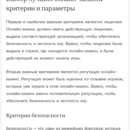
критерии и параметры
Первым и наиболее важным критерием является лицензия.
Онлайн-казино должно иметь действующую лицензию,
выдана соответствующей организацией, чтобы обеспечить
безопасность и честность игр. Важно, чтобы лицензия была
выдана в стране, где находится онлайн-казино, и была
действующей на момент начала игры.
Вторым важным критерием является репутация онлайн-
казино. Репутация может быть оценена по отзывам игроков,
которые уже играли в этом онлайн-казино. Важно, чтобы
онлайн-казино имело положительную репутацию, чтобы
обеспечить безопасность и честность игр.
Критерии безопасности
Безопасность – это один из важнейших факторов, которые