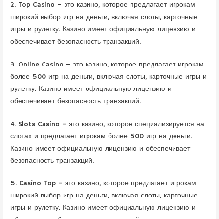
2. Top Casino – это казино, которое предлагает игрокам
широкий выбор игр на деньги, включая слоты, карточные
игры и рулетку. Казино имеет официальную лицензию и
обеспечивает безопасность транзакций.
3. Online Casino – это казино, которое предлагает игрокам
более 500 игр на деньги, включая слоты, карточные игры и
рулетку. Казино имеет официальную лицензию и
обеспечивает безопасность транзакций.
4. Slots Casino – это казино, которое специализируется на
слотах и предлагает игрокам более 500 игр на деньги.
Казино имеет официальную лицензию и обеспечивает
безопасность транзакций.
5. Casino Top – это казино, которое предлагает игрокам
широкий выбор игр на деньги, включая слоты, карточные
игры и рулетку. Казино имеет официальную лицензию и