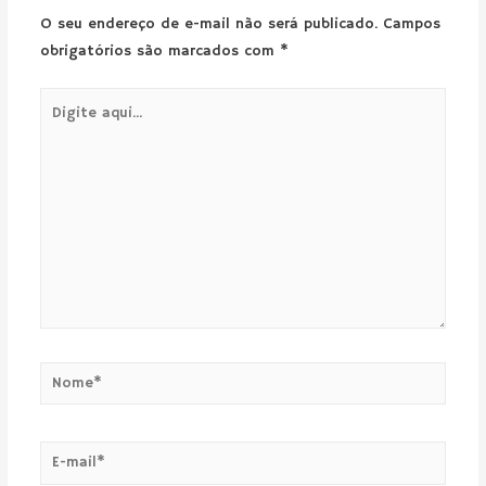
O seu endereço de e-mail não será publicado.
Campos
obrigatórios são marcados com
*