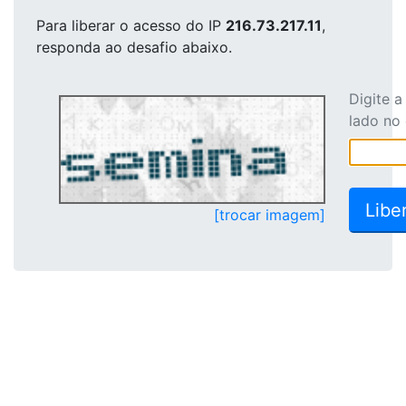
Para liberar o acesso
do IP
216.73.217.11
,
responda ao desafio abaixo.
Digite 
lado no
[trocar imagem]