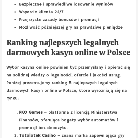
Bezpieczne i sprawiedliwe losowanie wyników
Wsparcie klienta 24/7
Przejrzyste zasady bonusów i promocji
Możliwość późniejszej gry na prawdziwe pieniądze
Ranking najlepszych legalnych
darmowych kasyn online w Polsce
Wybór kasyna online powinien być przemyślany i opierać się
na solidnej wiedzy o legalności, ofercie i jakości usług.
Poniżej prezentujemy ranking 5 najlepszych legalnych
darmowych kasyn online w Polsce, które wyróżniają się na
rynku:
PKO Games
– platforma z licencją Ministerstwa
Finansów, oferująca bogaty wybór automatów i
promocji bez depozytu.
Totolotek Casino
– znana marka zapewniająca gry