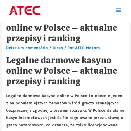
Legalne darmowe kasyno
online w Polsce – aktualne
przepisy i ranking
Deixe um comentário
/
Dicas
/ Por
ATEC Motors
Legalne darmowe kasyno
online w Polsce – aktualne
przepisy i ranking
Legalne darmowe kasyno online w Polsce to obecnie jeden
z najpopularniejszych tematów wśród graczy szukających
bezpiecznej i zgodnej z prawem rozrywki. W Polsce działanie
kasyn internetowych jest ściśle regulowane przez ustawę o
grach hazardowych, co oznacza, że tylko licencjonowane