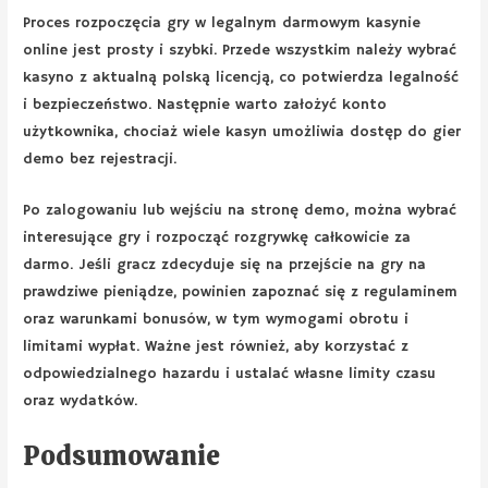
Proces rozpoczęcia gry w legalnym darmowym kasynie
online jest prosty i szybki. Przede wszystkim należy wybrać
kasyno z aktualną polską licencją, co potwierdza legalność
i bezpieczeństwo. Następnie warto założyć konto
użytkownika, chociaż wiele kasyn umożliwia dostęp do gier
demo bez rejestracji.
Po zalogowaniu lub wejściu na stronę demo, można wybrać
interesujące gry i rozpocząć rozgrywkę całkowicie za
darmo. Jeśli gracz zdecyduje się na przejście na gry na
prawdziwe pieniądze, powinien zapoznać się z regulaminem
oraz warunkami bonusów, w tym wymogami obrotu i
limitami wypłat. Ważne jest również, aby korzystać z
odpowiedzialnego hazardu i ustalać własne limity czasu
oraz wydatków.
Podsumowanie