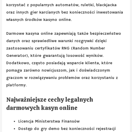
korzystać z popularnych automatów, ruletki, blackjacka
oraz innych gier karcianych bez konieczności inwestowania
własnych środków kasyno online.
Darmowe kasyna online zapewniają także bezpieczeństwo
danych oraz sprawiedliwe warunki rozgrywki dzięki
zastosowaniu certyfikatów RNG (Random Number
Generator), które gwarantują losowość wyników.
Dodatkowo, często posiadają wsparcie klienta, które
pomaga zarówno nowicjuszom, jak i doświadczonym
graczom w rozwiązywaniu problemów oraz korzystaniu z
platformy.
Najważniejsze cechy legalnych
darmowych kasyn online
Licencja Ministerstwa Finansów
Dostęp do gry demo bez konieczności rejestracji