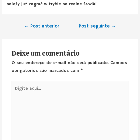
należy już zagrać w trybie na realne środki.
←
Post anterior
Post seguinte
→
Deixe um comentário
O seu endereço de e-mail não será publicado.
Campos
obrigatórios são marcados com
*