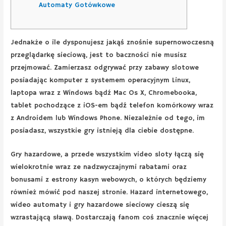
Automaty Gotówkowe
Jednakże o ile dysponujesz jakąś znośnie supernowoczesną
przeglądarkę sieciową, jest to baczności nie musisz
przejmować. Zamierzasz odgrywać przy zabawy slotowe
posiadając komputer z systemem operacyjnym Linux,
laptopa wraz z Windows bądź Mac Os X, Chromebooka,
tablet pochodzące z iOS-em bądź telefon komórkowy wraz
z Androidem lub Windows Phone.
Niezależnie od tego, im
posiadasz, wszystkie gry istnieją dla ciebie dostępne.
Gry hazardowe, a przede wszystkim video sloty łączą się
wielokrotnie wraz ze nadzwyczajnymi rabatami oraz
bonusami z estrony kasyn webowych, o których będziemy
również mówić pod naszej stronie. Hazard internetowego,
wideo automaty i gry hazardowe sieciowy cieszą się
wzrastającą sławą. Dostarczają fanom coś znacznie więcej