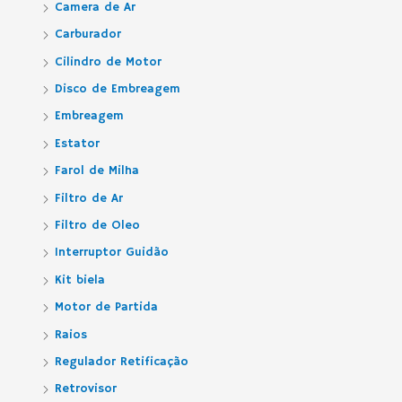
Camera de Ar
Carburador
Cilindro de Motor
Disco de Embreagem
Embreagem
Estator
Farol de Milha
Filtro de Ar
Filtro de Oleo
Interruptor Guidão
Kit biela
Motor de Partida
Raios
Regulador Retificação
Retrovisor