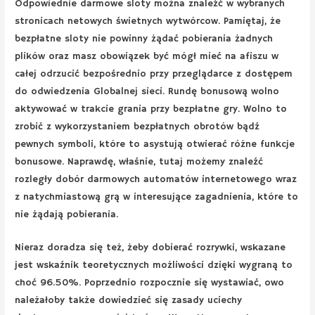
Odpowiednie darmowe sloty można znaleźć w wybranych
stronicach netowych świetnych wytwórcow. Pamiętaj, że
bezpłatne sloty nie powinny żądać pobierania żadnych
plików oraz masz obowiązek być mógł mieć na afiszu w
całej odrzucić bezpośrednio przy przeglądarce z dostępem
do odwiedzenia Globalnej sieci. Rundę bonusową wolno
aktywować w trakcie grania przy bezpłatne gry. Wolno to
zrobić z wykorzystaniem bezpłatnych obrotów bądź
pewnych symboli, które to asystują otwierać różne funkcje
bonusowe. Naprawdę, właśnie, tutaj możemy znaleźć
rozległy dobór darmowych automatów internetowego wraz
z natychmiastową grą w interesujące zagadnienia, które to
nie żądają pobierania.
Nieraz doradza się też, żeby dobierać rozrywki, wskazane
jest wskaźnik teoretycznych możliwości dzięki wygraną to
choć 96.50%. Poprzednio rozpocznie się wystawiać, owo
należałoby także dowiedzieć się zasady uciechy