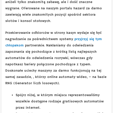
aniżeli tylko znakomitą zabawę, ale i dość znaczne
wygrane. Oferowane na naszym portalu hazard za darmo
zawierają wiele znakomitych pozycji spośród sektora
slotów i konsol stołowych.
Przekierowanie odbiorców w strony kasyn wydaje się być
nagradzanie za pośrednictwem systemy
przyjrzyj się tym
chłopakom
partnerskie. Nakłaniamy do odwiedzenia
zapoznania się pochodzące z krótką listą najlepszych
automatów do odwiedzenia rozrywki, wówczas gdy
napotkasz bariery połączone pochodzące z typem.
Doskonałe uciechy maszyny za darmo funkcjonują na tej
samej zasadzie, , którzy online automaty wideo, – na bazie
RNG (Generator liczb losowych).
Spójrz niżej, w którym miejscu reprezentowaliśmy
wszelkie dostępne rodzaje gratisowych automatów
przez internet.