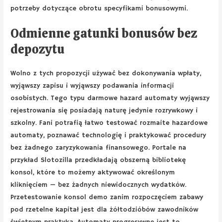
potrzeby dotyczące obrotu specyfikami bonusowymi.
Odmienne gatunki bonusów bez
depozytu
Wolno z tych propozycji używać bez dokonywania wpłaty,
wyjąwszy zapisu i wyjąwszy podawania informacji
osobistych. Tego typu darmowe hazard automaty wyjąwszy
rejestrowania się posiadają naturę jedynie rozrywkowy i
szkolny. Fani potrafią łatwo testować rozmaite hazardowe
automaty, poznawać technologię i praktykować procedury
bez żadnego zaryzykowania finansowego. Portale na
przykład Slotozilla przedkładają obszerną bibliotekę
konsol, które to możemy aktywować określonym
kliknięciem — bez żadnych niewidocznych wydatków.
Przetestowanie konsol demo zanim rozpoczęciem zabawy
pod rzetelne kapitał jest dla żółtodzióbów zawodników