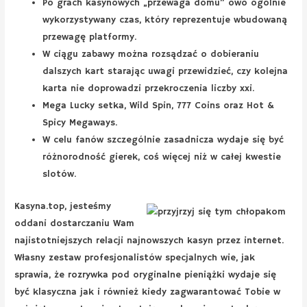
Po grach kasynowych „przewaga domu” owo ogólnie
wykorzystywany czas, który reprezentuje wbudowaną
przewagę platformy.
W ciągu zabawy można rozsądzać o dobieraniu
dalszych kart starając uwagi przewidzieć, czy kolejna
karta nie doprowadzi przekroczenia liczby xxi.
Mega Lucky setka, Wild Spin, 777 Coins oraz Hot &
Spicy Megaways.
W celu fanów szczególnie zasadnicza wydaje się być
różnorodność gierek, coś więcej niż w całej kwestie
slotów.
Kasyna.top, jesteśmy
oddani dostarczaniu Wam
najistotniejszych relacji najnowszych kasyn przez internet.
Własny zestaw profesjonalistów specjalnych wie, jak
sprawia, że ​​rozrywka pod oryginalne pieniążki wydaje się
być klasyczna jak i również kiedy zagwarantować Tobie w