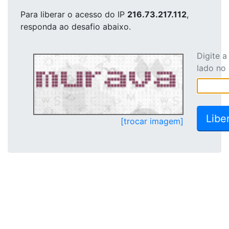
Para liberar o acesso
do IP
216.73.217.112
,
responda ao desafio abaixo.
Digite 
lado no
[trocar imagem]