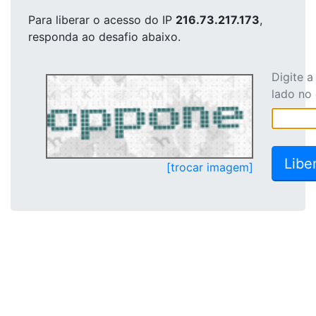
Para liberar o acesso
do IP
216.73.217.173
,
responda ao desafio abaixo.
Digite 
lado no
[trocar imagem]