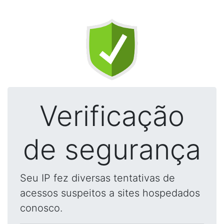
Verificação
de segurança
Seu IP fez diversas tentativas de
acessos suspeitos a sites hospedados
conosco.