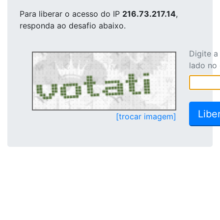
Para liberar o acesso
do IP
216.73.217.14
,
responda ao desafio abaixo.
Digite 
lado no
[trocar imagem]