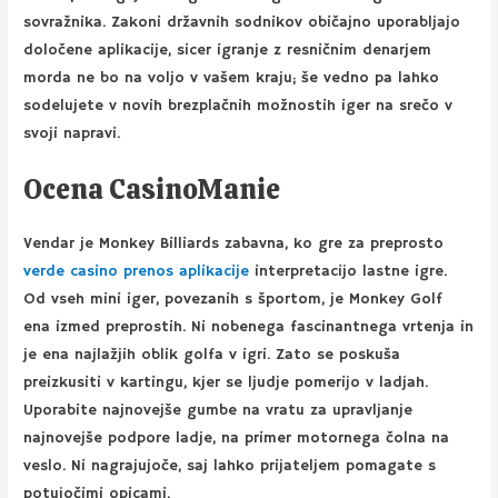
sovražnika. Zakoni državnih sodnikov običajno uporabljajo
določene aplikacije, sicer igranje z resničnim denarjem
morda ne bo na voljo v vašem kraju; še vedno pa lahko
sodelujete v novih brezplačnih možnostih iger na srečo v
svoji napravi.
Ocena CasinoManie
Vendar je Monkey Billiards zabavna, ko gre za preprosto
verde casino prenos aplikacije
interpretacijo lastne igre.
Od vseh mini iger, povezanih s športom, je Monkey Golf
ena izmed preprostih. Ni nobenega fascinantnega vrtenja in
je ena najlažjih oblik golfa v igri. Zato se poskuša
preizkusiti v kartingu, kjer se ljudje pomerijo v ladjah.
Uporabite najnovejše gumbe na vratu za upravljanje
najnovejše podpore ladje, na primer motornega čolna na
veslo. Ni nagrajujoče, saj lahko prijateljem pomagate s
potujočimi opicami.