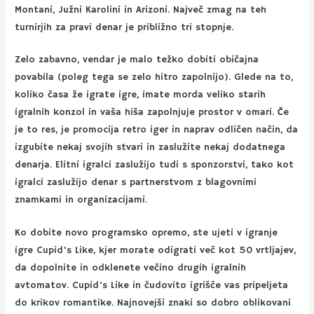
Montani, Južni Karolini in Arizoni. Največ zmag na teh
turnirjih za pravi denar je približno tri stopnje.
Zelo zabavno, vendar je malo težko dobiti običajna
povabila (poleg tega se zelo hitro zapolnijo). Glede na to,
koliko časa že igrate igre, imate morda veliko starih
igralnih konzol in vaša hiša zapolnjuje prostor v omari. Če
je to res, je promocija retro iger in naprav odličen način, da
izgubite nekaj svojih stvari in zaslužite nekaj dodatnega
denarja. Elitni igralci zaslužijo tudi s sponzorstvi, tako kot
igralci zaslužijo denar s partnerstvom z blagovnimi
znamkami in organizacijami.
Ko dobite novo programsko opremo, ste ujeti v igranje
igre Cupid's Like, kjer morate odigrati več kot 50 vrtljajev,
da dopolnite in odklenete večino drugih igralnih
avtomatov. Cupid's Like in čudovito igrišče vas pripeljeta
do krikov romantike. Najnovejši znaki so dobro oblikovani