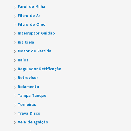
Farol de Milha
Filtro de Ar
Filtro de Oleo
Interruptor Guidão
Kit biela
Motor de Partida
Raios
Regulador Retificação
Retrovisor
Rolamento
Tampa Tanque
Torneiras
Trava Disco
Vela de Ignição