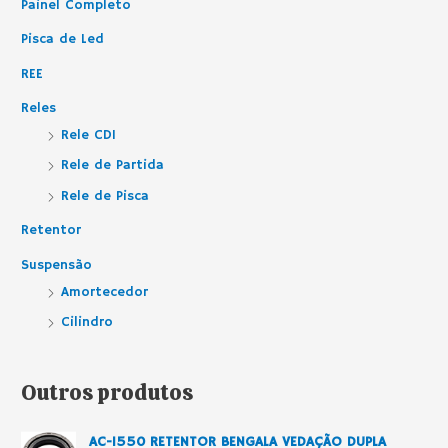
Painel Completo
Pisca de Led
REE
Reles
Rele CDI
Rele de Partida
Rele de Pisca
Retentor
Suspensão
Amortecedor
Cilindro
Outros produtos
AC-1550 RETENTOR BENGALA VEDAÇÃO DUPLA