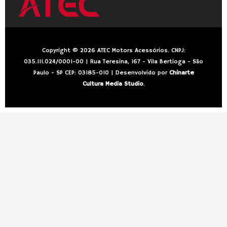
0
d
e
5
Copyright © 2026 ATEC Motors Acessórios. CNPJ:
035.111.024/0001-00 | Rua Teresina, 167 - Vila Bertioga - São
Paulo - SP CEP: 03185-010 | Desenvolvido por
Chinarte
Cultura Media Studio
.