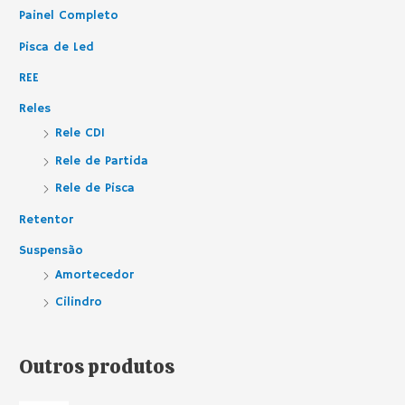
Painel Completo
Pisca de Led
REE
Reles
Rele CDI
Rele de Partida
Rele de Pisca
Retentor
Suspensão
Amortecedor
Cilindro
Outros produtos