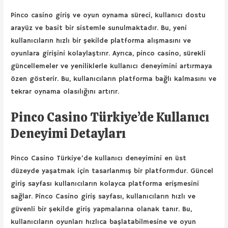
Pinco casino giriş ve oyun oynama süreci, kullanıcı dostu
arayüz ve basit bir sistemle sunulmaktadır. Bu, yeni
kullanıcıların hızlı bir şekilde platforma alışmasını ve
oyunlara girişini kolaylaştırır. Ayrıca, pinco casino, sürekli
güncellemeler ve yeniliklerle kullanıcı deneyimini artırmaya
özen gösterir. Bu, kullanıcıların platforma bağlı kalmasını ve
tekrar oynama olasılığını artırır.
Pinco Casino Türkiye’de Kullanıcı
Deneyimi Detayları
Pinco Casino Türkiye’de kullanıcı deneyimini en üst
düzeyde yaşatmak için tasarlanmış bir platformdur. Güncel
giriş sayfası kullanıcıların kolayca platforma erişmesini
sağlar. Pinco Casino giriş sayfası, kullanıcıların hızlı ve
güvenli bir şekilde giriş yapmalarına olanak tanır. Bu,
kullanıcıların oyunları hızlıca başlatabilmesine ve oyun