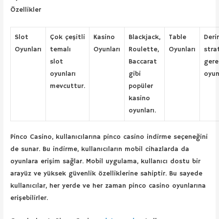
Özellikler
Slot
Çok çeşitli
Kasino
Blackjack,
Table
Deri
Oyunları
temalı
Oyunları
Roulette,
Oyunları
strat
slot
Baccarat
gere
oyunları
gibi
oyun
mevcuttur.
popüler
kasino
oyunları.
Pinco Casino, kullanıcılarına pinco casino indirme seçeneğini
de sunar. Bu indirme, kullanıcıların mobil cihazlarda da
oyunlara erişim sağlar. Mobil uygulama, kullanıcı dostu bir
arayüz ve yüksek güvenlik özelliklerine sahiptir. Bu sayede
kullanıcılar, her yerde ve her zaman pinco casino oyunlarına
erişebilirler.