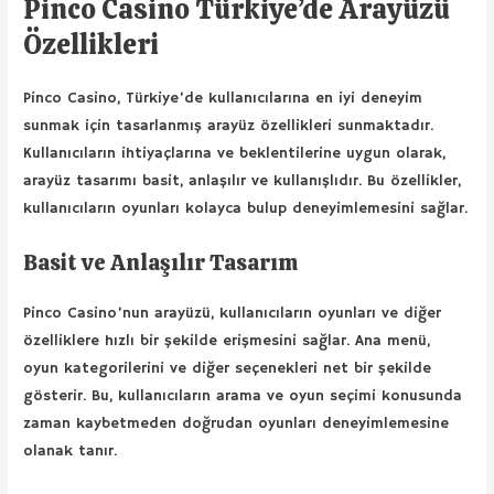
Pinco Casino Türkiye’de Arayüzü
Özellikleri
Pinco Casino, Türkiye’de kullanıcılarına en iyi deneyim
sunmak için tasarlanmış arayüz özellikleri sunmaktadır.
Kullanıcıların ihtiyaçlarına ve beklentilerine uygun olarak,
arayüz tasarımı basit, anlaşılır ve kullanışlıdır. Bu özellikler,
kullanıcıların oyunları kolayca bulup deneyimlemesini sağlar.
Basit ve Anlaşılır Tasarım
Pinco Casino’nun arayüzü, kullanıcıların oyunları ve diğer
özelliklere hızlı bir şekilde erişmesini sağlar. Ana menü,
oyun kategorilerini ve diğer seçenekleri net bir şekilde
gösterir. Bu, kullanıcıların arama ve oyun seçimi konusunda
zaman kaybetmeden doğrudan oyunları deneyimlemesine
olanak tanır.