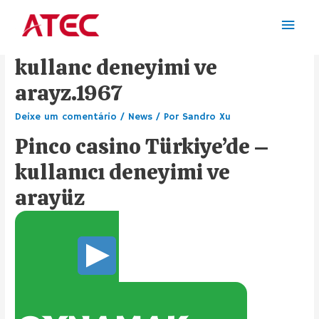
Pinco casino Trkiyede
kullanc deneyimi ve
arayz.1967
Deixe um comentário
/
News
/ Por
Sandro Xu
Pinco casino Türkiye’de –
kullanıcı deneyimi ve
arayüz