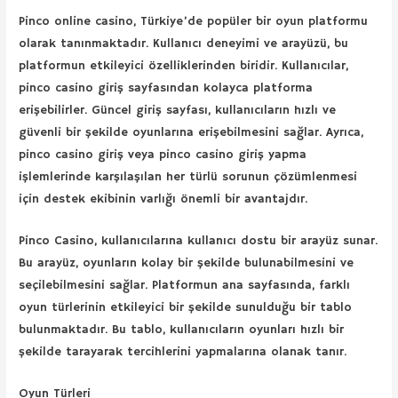
Pinco online casino, Türkiye’de popüler bir oyun platformu
olarak tanınmaktadır. Kullanıcı deneyimi ve arayüzü, bu
platformun etkileyici özelliklerinden biridir. Kullanıcılar,
pinco casino giriş sayfasından kolayca platforma
erişebilirler. Güncel giriş sayfası, kullanıcıların hızlı ve
güvenli bir şekilde oyunlarına erişebilmesini sağlar. Ayrıca,
pinco casino giriş veya pinco casino giriş yapma
işlemlerinde karşılaşılan her türlü sorunun çözümlenmesi
için destek ekibinin varlığı önemli bir avantajdır.
Pinco Casino, kullanıcılarına kullanıcı dostu bir arayüz sunar.
Bu arayüz, oyunların kolay bir şekilde bulunabilmesini ve
seçilebilmesini sağlar. Platformun ana sayfasında, farklı
oyun türlerinin etkileyici bir şekilde sunulduğu bir tablo
bulunmaktadır. Bu tablo, kullanıcıların oyunları hızlı bir
şekilde tarayarak tercihlerini yapmalarına olanak tanır.
Oyun Türleri