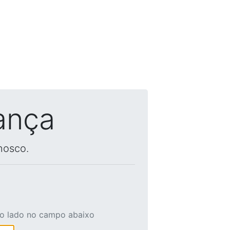
ança
nosco.
ao lado no campo abaixo