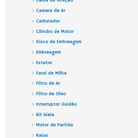
Caixa de direção
Camera de Ar
Carburador
Cilindro de Motor
Disco de Embreagem
Embreagem
Estator
Farol de Milha
Filtro de Ar
Filtro de Oleo
Interruptor Guidão
Kit biela
Motor de Partida
Raios