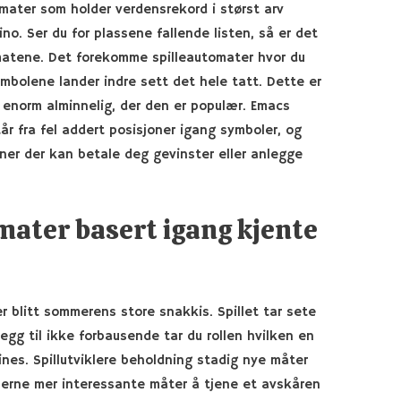
mater som holder verdensrekord i størst arv
ino. Ser du for plassene fallende listen, så er det
matene. Det forekomme spilleautomater hvor du
ymbolene lander indre sett det hele tatt. Dette er
 enorm alminnelig, der den er populær. Emacs
år fra fel addert posisjoner igang symboler, og
oner der kan betale deg gevinster eller anlegge
mater basert igang kjente
r blitt sommerens store snakkis. Spillet tar sete
llegg til ikke forbausende tar du rollen hvilken en
ines. Spillutviklere beholdning stadig nye måter
illerne mer interessante måter å tjene et avskåren