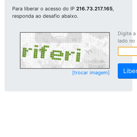
Para liberar o acesso
do IP
216.73.217.165
,
responda ao desafio abaixo.
Digite 
lado no
[trocar imagem]