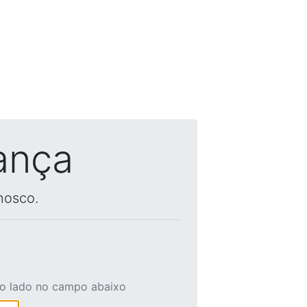
ança
nosco.
ao lado no campo abaixo