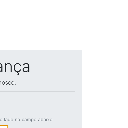
ança
nosco.
ao lado no campo abaixo