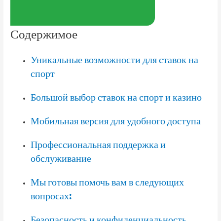
Содержимое
Уникальные возможности для ставок на
спорт
Большой выбор ставок на спорт и казино
Мобильная версия для удобного доступа
Профессиональная поддержка и
обслуживание
Мы готовы помочь вам в следующих
вопросах:
Безопасность и конфиденциальность