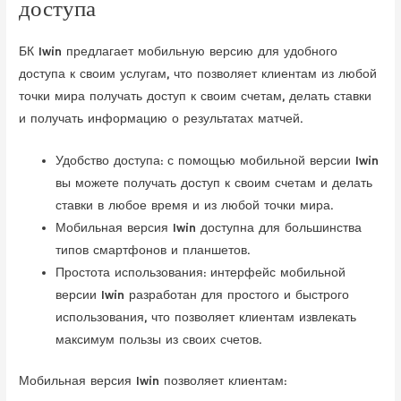
доступа
БК 1win предлагает мобильную версию для удобного
доступа к своим услугам, что позволяет клиентам из любой
точки мира получать доступ к своим счетам, делать ставки
и получать информацию о результатах матчей.
Удобство доступа: с помощью мобильной версии 1win
вы можете получать доступ к своим счетам и делать
ставки в любое время и из любой точки мира.
Мобильная версия 1win доступна для большинства
типов смартфонов и планшетов.
Простота использования: интерфейс мобильной
версии 1win разработан для простого и быстрого
использования, что позволяет клиентам извлекать
максимум пользы из своих счетов.
Мобильная версия 1win позволяет клиентам: