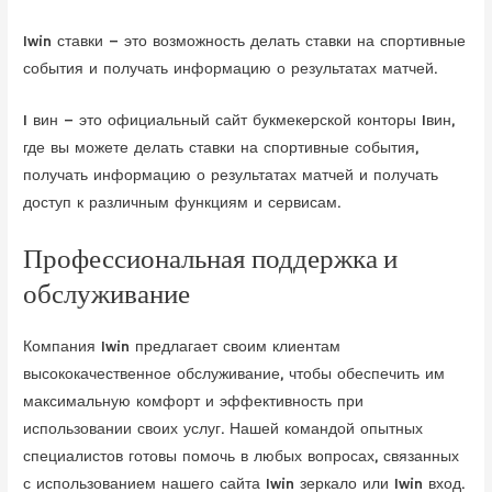
1win ставки – это возможность делать ставки на спортивные
события и получать информацию о результатах матчей.
1 вин – это официальный сайт букмекерской конторы 1вин,
где вы можете делать ставки на спортивные события,
получать информацию о результатах матчей и получать
доступ к различным функциям и сервисам.
Профессиональная поддержка и
обслуживание
Компания 1win предлагает своим клиентам
высококачественное обслуживание, чтобы обеспечить им
максимальную комфорт и эффективность при
использовании своих услуг. Нашей командой опытных
специалистов готовы помочь в любых вопросах, связанных
с использованием нашего сайта 1win зеркало или 1win вход.