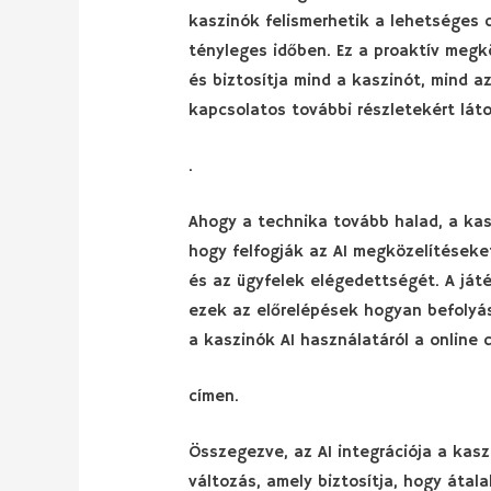
kaszinók felismerhetik a lehetséges
tényleges időben. Ez a proaktív megkö
és biztosítja mind a kaszinót, mind a
kapcsolatos további részletekért lát
.
Ahogy a technika tovább halad, a kasz
hogy felfogják az AI megközelítéseke
és az ügyfelek elégedettségét. A játé
ezek az előrelépések hogyan befolyáso
a kaszinók AI használatáról a online 
címen.
Összegezve, az AI integrációja a kas
változás, amely biztosítja, hogy áta