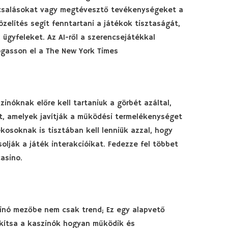
 csalásokat vagy megtévesztő tevékenységeket a
zelítés segít fenntartani a játékok tisztaságát,
z ügyfeleket. Az AI-ről a szerencsejátékkal
ogasson el a The New York Times
inóknak előre kell tartaniuk a görbét azáltal,
t, amelyek javítják a működési termelékenységet
kosoknak is tisztában kell lenniük azzal, hogy
lják a játék interakcióikat. Fedezze fel többet
casino.
zinó mezőbe nem csak trend; Ez egy alapvető
lakítsa a kaszinók hogyan működik és