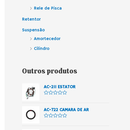
Rele de Pisca
Retentor
Suspensão
Amortecedor
Cilindro
Outros produtos
AC-211 ESTATOR
A
v
a
AC-722 CAMARA DE AR
l
i
a
A
ç
v
ã