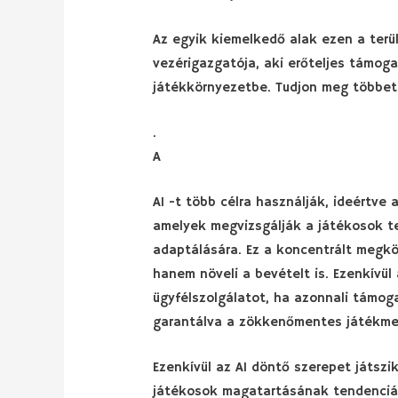
Az egyik kiemelkedő alak ezen a ter
vezérigazgatója, aki erőteljes támog
játékkörnyezetbe. Tudjon meg többet a
.
A
AI -t több célra használják, ideértve
amelyek megvizsgálják a játékosok t
adaptálására. Ez a koncentrált megkö
hanem növeli a bevételt is. Ezenkívül 
ügyfélszolgálatot, ha azonnali támog
garantálva a zökkenőmentes játékme
Ezenkívül az AI döntő szerepet játsz
játékosok magatartásának tendenciá