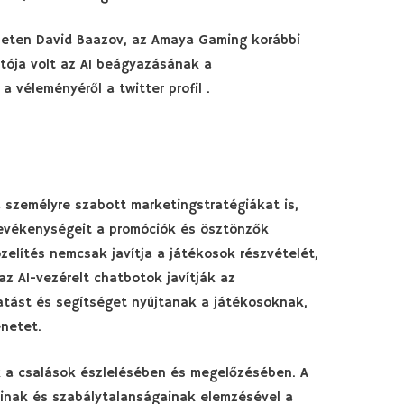
ületen David Baazov, az Amaya Gaming korábbi
atója volt az AI beágyazásának a
 véleményéről a twitter profil .
 a személyre szabott marketingstratégiákat is,
evékenységeit a promóciók és ösztönzők
zelítés nemcsak javítja a játékosok részvételét,
az AI-vezérelt chatbotok javítják az
atást és segítséget nyújtanak a játékosoknak,
netet.
ik a csalások észlelésében és megelőzésében. A
inak és szabálytalanságainak elemzésével a