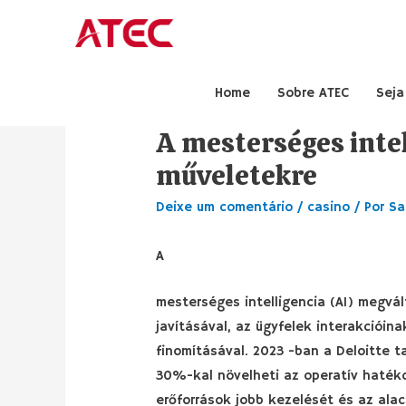
Home
Sobre ATEC
Seja
A mesterséges intel
műveletekre
Deixe um comentário
/
casino
/ Por
Sa
A
mesterséges intelligencia (AI) megvá
javításával, az ügyfelek interakcióin
finomításával. 2023 -ban a Deloitte 
30%-kal növelheti az operatív haték
erőforrások jobb kezelését és az ala