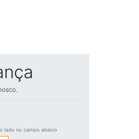
ança
nosco.
ao lado no campo abaixo