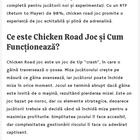
completă pentru jucătorii noi și experimentați. Cu un RTP
(Return to Player) de 98%, chicken road joc promite o
experiență de joc echitabilă și plină de adrenalină.
Ce este Chicken Road Joc și Cum
Funcționează?
Chicken Road joc este un joc de tip “crash”, în care o
găină traversează o șosea. Miza jucătorului crește pe
măsură ce găina avansează, iar jucătorul poate închide
miza în orice moment. Jocul se termină abrupt dacă găina
este lovită de o mașină, rezultând pierderea mizei. Este un
joc bazat pe noroc, dar cu elemente strategice, deoarece
jucătorii trebuie să decidă când să închidă miza pentru a
maximiza profiturile. Simplitatea jocului îl face accesibil,
dar complexitatea gestionării riscului îl face cu adevărat
captivant.