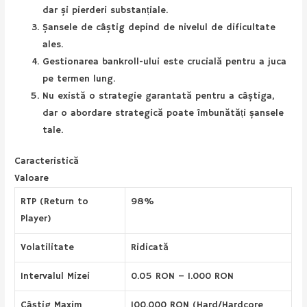
dar și pierderi substanțiale.
Șansele de câștig depind de nivelul de dificultate
ales.
Gestionarea bankroll-ului este crucială pentru a juca
pe termen lung.
Nu există o strategie garantată pentru a câștiga,
dar o abordare strategică poate îmbunătăți șansele
tale.
Caracteristică
Valoare
RTP (Return to
98%
Player)
Volatilitate
Ridicată
Intervalul Mizei
0.05 RON – 1.000 RON
Câștig Maxim
100.000 RON (Hard/Hardcore