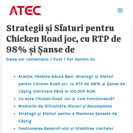
Atenție, Păsările Adună Bani
Strategii și Sfaturi pentru
Chicken Road joc, cu RTP de
98% și Șanse de
Deixe um comentário
/
Post
/ Por
Sandro Xu
Atenție, Păsările Adună Bani: Strategii și Sfaturi
pentru Chicken Road joc, cu RTP de 98% și Șanse de
Câștig Uimitoare Până la 100.000 RON.
Ce este Chicken Road Joc și Cum Funcționează?
Nivelurile de Dificultate: Riscuri și Recompense
Strategii și Sfaturi pentru a Maximiza Șansele de
Câștig
Gestionarea Bankroll-ului și Stabilirea Limitelor