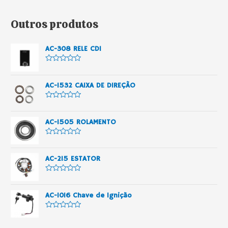
Outros produtos
AC-308 RELE CDI
A
v
a
AC-1532 CAIXA DE DIREÇÃO
l
i
a
A
ç
v
ã
a
o
AC-1505 ROLAMENTO
l
0
i
d
a
e
A
ç
5
v
ã
a
o
AC-215 ESTATOR
l
0
i
d
a
e
A
ç
5
v
ã
a
o
AC-1016 Chave de Ignição
l
0
i
d
a
e
A
ç
5
v
ã
a