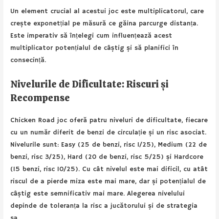
Un element crucial al acestui joc este multiplicatorul, care
crește exponetțial pe măsură ce găina parcurge distanța.
Este imperativ să înțelegi cum influențează acest
multiplicator potențialul de câștig și să planifici în
consecință.
Nivelurile de Dificultate: Riscuri și
Recompense
Chicken Road joc oferă patru niveluri de dificultate, fiecare
cu un număr diferit de benzi de circulație și un risc asociat.
Nivelurile sunt: Easy (25 de benzi, risc 1/25), Medium (22 de
benzi, risc 3/25), Hard (20 de benzi, risc 5/25) și Hardcore
(15 benzi, risc 10/25). Cu cât nivelul este mai dificil, cu atât
riscul de a pierde miza este mai mare, dar și potențialul de
câștig este semnificativ mai mare. Alegerea nivelului
depinde de toleranța la risc a jucătorului și de strategia
sa.