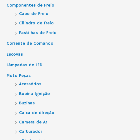
Componentes de Freio
Cabo de Freio
Cilindro de freio
Pastilhas de Freio
Corrente de Comando
Escovas
Lâmpadas de LED
Moto Peças
Acessórios
Bobina Ignição
Buzinas
Caixa de direção
Camera de Ar
Carburador