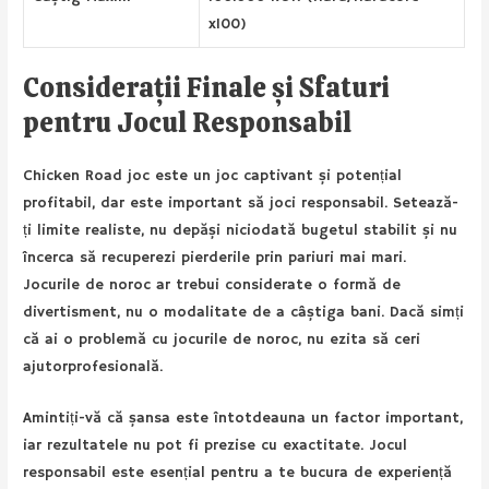
x100)
Considerații Finale și Sfaturi
pentru Jocul Responsabil
Chicken Road joc este un joc captivant și potențial
profitabil, dar este important să joci responsabil. Setează-
ți limite realiste, nu depăși niciodată bugetul stabilit și nu
încerca să recuperezi pierderile prin pariuri mai mari.
Jocurile de noroc ar trebui considerate o formă de
divertisment, nu o modalitate de a câștiga bani. Dacă simți
că ai o problemă cu jocurile de noroc, nu ezita să ceri
ajutorprofesională.
Amintiți-vă că șansa este întotdeauna un factor important,
iar rezultatele nu pot fi prezise cu exactitate. Jocul
responsabil este esențial pentru a te bucura de experiență