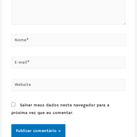
Salvar meus dados neste navegador para a
próxima vez que eu comentar.