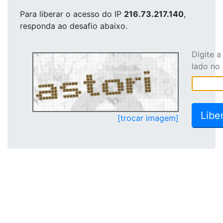
Para liberar o acesso
do IP
216.73.217.140
,
responda ao desafio abaixo.
Digite 
lado no
[trocar imagem]