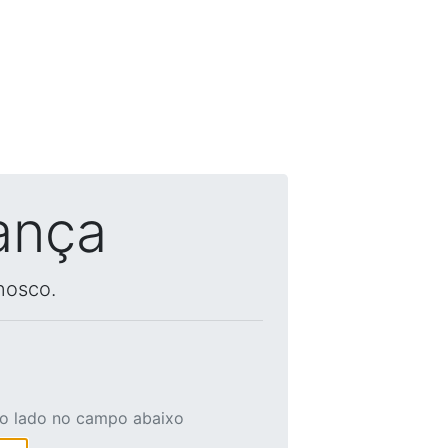
ança
nosco.
ao lado no campo abaixo