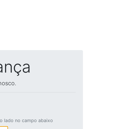
ança
nosco.
ao lado no campo abaixo