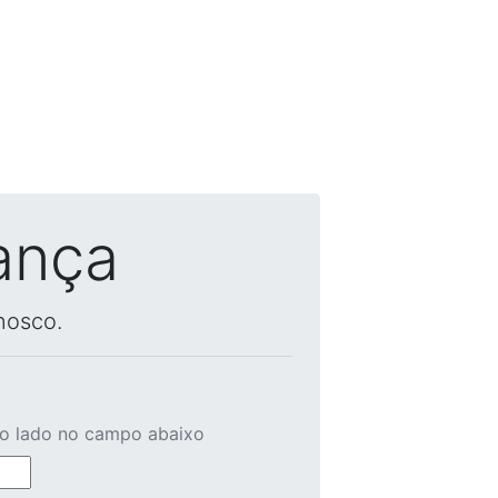
ança
nosco.
ao lado no campo abaixo