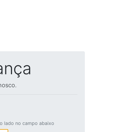
ança
nosco.
ao lado no campo abaixo