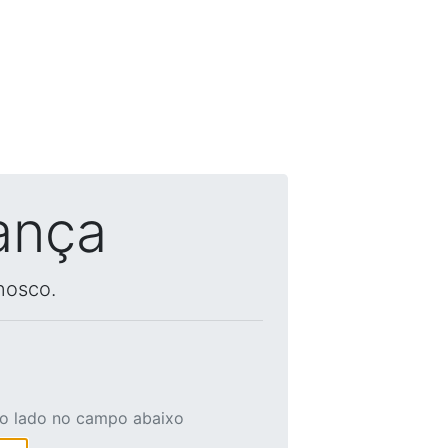
ança
nosco.
ao lado no campo abaixo