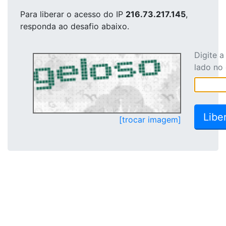
Para liberar o acesso
do IP
216.73.217.145
,
responda ao desafio abaixo.
Digite 
lado no
[trocar imagem]