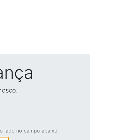
ança
nosco.
ao lado no campo abaixo