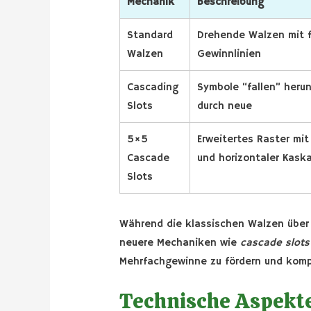
Mechanik
Beschreibung
Standard
Drehende Walzen mit 
Walzen
Gewinnlinien
Cascading
Symbole “fallen” herun
Slots
durch neue
5×5
Erweitertes Raster mit 
Cascade
und horizontaler Kask
Slots
Während die klassischen Walzen über
neuere Mechaniken wie
cascade slots
Mehrfachgewinne zu fördern und kom
Technische Aspekt