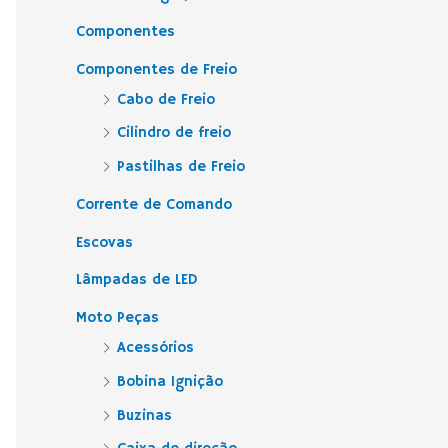
Componentes
Componentes de Freio
Cabo de Freio
Cilindro de freio
Pastilhas de Freio
Corrente de Comando
Escovas
Lâmpadas de LED
Moto Peças
Acessórios
Bobina Ignição
Buzinas