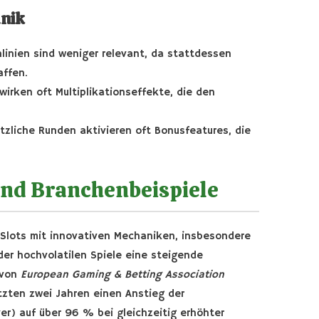
nik
inien sind weniger relevant, da stattdessen
ffen.
rken oft Multiplikationseffekte, die den
zliche Runden aktivieren oft Bonusfeatures, die
und Branchenbeispiele
 Slots mit innovativen Mechaniken, insbesondere
er hochvolatilen Spiele eine steigende
 von
European Gaming & Betting Association
tzten zwei Jahren einen Anstieg der
yer) auf über 96 % bei gleichzeitig erhöhter