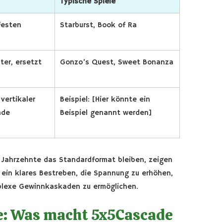
Typische Spiele
festen
Starburst, Book of Ra
ter, ersetzt
Gonzo’s Quest, Sweet Bonanza
vertikaler
Beispiel: [Hier könnte ein
ade
Beispiel genannt werden]
 Jahrzehnte das Standardformat bleiben, zeigen
ein klares Bestreben, die Spannung zu erhöhen,
plexe Gewinnkaskaden zu ermöglichen.
e: Was macht 5x5Cascade