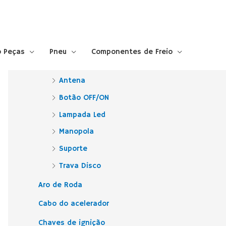
Categorias
 Peças
Pneu
Componentes de Freio
Acessórios
Antena
Botão OFF/ON
Lampada Led
Manopola
Suporte
Trava Disco
Aro de Roda
Cabo do acelerador
Chaves de ignição