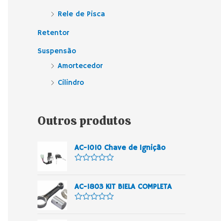
Rele de Pisca
Retentor
Suspensão
Amortecedor
Cilindro
Outros produtos
AC-1010 Chave de Ignição
A
v
a
AC-1803 KIT BIELA COMPLETA
l
i
a
A
ç
v
ã