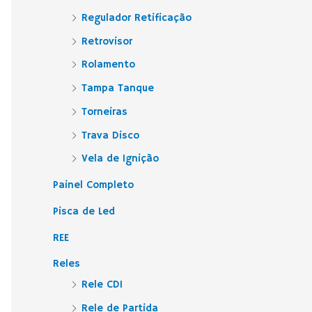
Regulador Retificação
Retrovisor
Rolamento
Tampa Tanque
Torneiras
Trava Disco
Vela de Ignição
Painel Completo
Pisca de Led
REE
Reles
Rele CDI
Rele de Partida