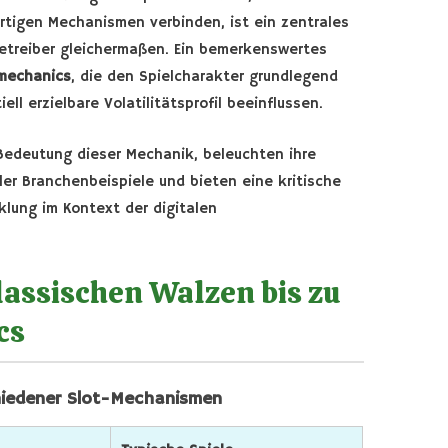
rtigen Mechanismen verbinden, ist ein zentrales
Betreiber gleichermaßen. Ein bemerkenswertes
mechanics
, die den Spielcharakter grundlegend
ll erzielbare Volatilitätsprofil beeinflussen.
 Bedeutung dieser Mechanik, beleuchten ihre
r Branchenbeispiele und bieten eine kritische
klung im Kontext der digitalen
lassischen Walzen bis zu
cs
hiedener Slot-Mechanismen