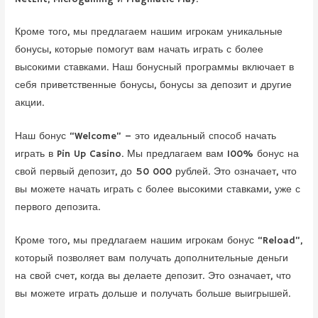
Кроме того, мы предлагаем нашим игрокам уникальные
бонусы, которые помогут вам начать играть с более
высокими ставками. Наш бонусный программы включает в
себя приветственные бонусы, бонусы за депозит и другие
акции.
Наш бонус “Welcome” – это идеальный способ начать
играть в Pin Up Casino. Мы предлагаем вам 100% бонус на
свой первый депозит, до 50 000 рублей. Это означает, что
вы можете начать играть с более высокими ставками, уже с
первого депозита.
Кроме того, мы предлагаем нашим игрокам бонус “Reload”,
который позволяет вам получать дополнительные деньги
на свой счет, когда вы делаете депозит. Это означает, что
вы можете играть дольше и получать больше выигрышей.