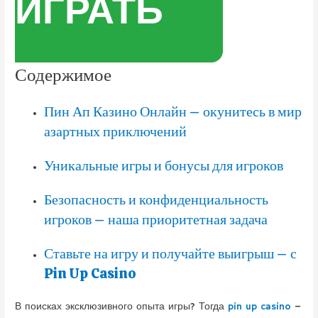
ИГРАТЬ
Содержимое
Пин Ап Казино Онлайн – окунитесь в мир
азартных приключений
Уникальные игры и бонусы для игроков
Безопасность и конфиденциальность
игроков – наша приоритетная задача
Ставьте на игру и получайте выигрыш – с
Pin Up Casino
В поисках эксклюзивного опыта игры? Тогда
pin up casino
–