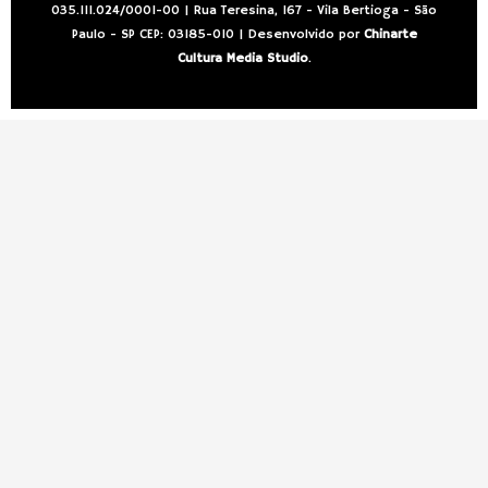
035.111.024/0001-00 | Rua Teresina, 167 - Vila Bertioga - São
Paulo - SP CEP: 03185-010 | Desenvolvido por
Chinarte
Cultura Media Studio
.