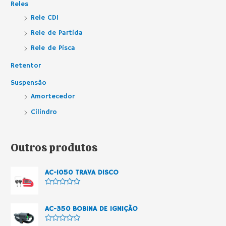
Reles
Rele CDI
Rele de Partida
Rele de Pisca
Retentor
Suspensão
Amortecedor
Cilindro
Outros produtos
AC-1050 TRAVA DISCO
A
v
a
AC-350 BOBINA DE IGNIÇÃO
l
i
a