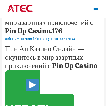
Казино Онлайн окунитесь в
мир азартных приключений с
Pin Up Casino.176
Deixe um comentário
/
Blog
/ Por
Sandro Xu
Пин Ап Казино Онлайн —
окунитесь в мир азартных
приключений с Pin Up Casino