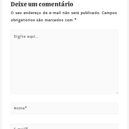
Deixe um comentário
O seu endereço de e-mail não será publicado.
Campos
obrigatórios são marcados com
*