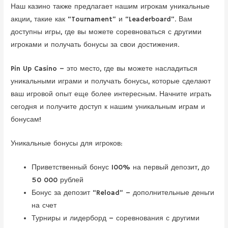
Наш казино также предлагает нашим игрокам уникальные
акции, такие как “Tournament” и “Leaderboard”. Вам
доступны игры, где вы можете соревноваться с другими
игроками и получать бонусы за свои достижения.
Pin Up Casino – это место, где вы можете насладиться
уникальными играми и получать бонусы, которые сделают
ваш игровой опыт еще более интересным. Начните играть
сегодня и получите доступ к нашим уникальным играм и
бонусам!
Уникальные бонусы для игроков:
Приветственный бонус 100% на первый депозит, до
50 000 рублей
Бонус за депозит “Reload” – дополнительные деньги
на счет
Турниры и лидерборд – соревнования с другими