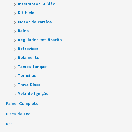
Interruptor Guidão
Kit biela
Motor de Partida
Raios
Regulador Retificação
Retrovisor
Rolamento
Tampa Tanque
Torneiras
Trava Disco
Vela de Ignição
Painel Completo
Pisca de Led
REE