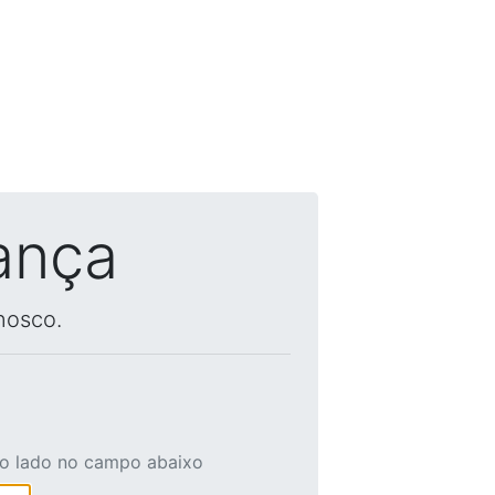
ança
nosco.
ao lado no campo abaixo