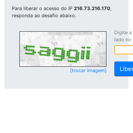
Para liberar o acesso
do IP
216.73.216.170
,
responda ao desafio abaixo.
Digite 
lado no
[trocar imagem]