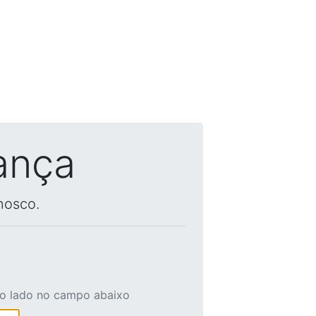
ança
nosco.
ao lado no campo abaixo