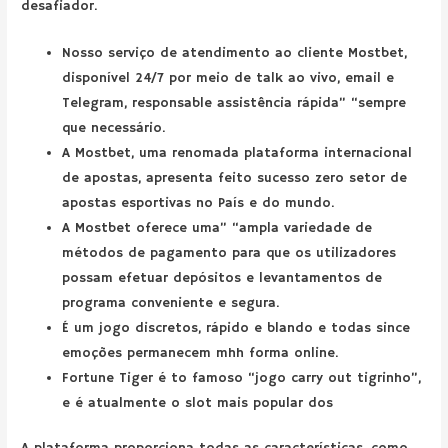
desafiador.
Nosso serviço de atendimento ao cliente Mostbet,
disponível 24/7 por meio de talk ao vivo, email e
Telegram, responsable assistência rápida” “sempre
que necessário.
A Mostbet, uma renomada plataforma internacional
de apostas, apresenta feito sucesso zero setor de
apostas esportivas no País e do mundo.
A Mostbet oferece uma” “ampla variedade de
métodos de pagamento para que os utilizadores
possam efetuar depósitos e levantamentos de
programa conveniente e segura.
É um jogo discretos, rápido e blando e todas since
emoções permanecem mhh forma online.
Fortune Tiger é to famoso “jogo carry out tigrinho”,
e é atualmente o slot mais popular dos