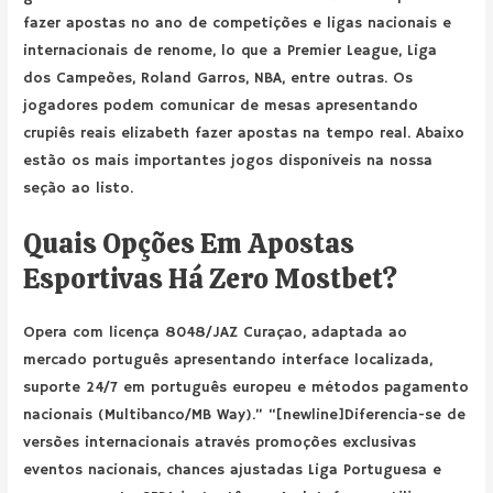
fazer apostas no ano de competições e ligas nacionais e
internacionais de renome, lo que a Premier League, Liga
dos Campeões, Roland Garros, NBA, entre outras. Os
jogadores podem comunicar de mesas apresentando
crupiês reais elizabeth fazer apostas na tempo real. Abaixo
estão os mais importantes jogos disponíveis na nossa
seção ao listo.
Quais Opções Em Apostas
Esportivas Há Zero Mostbet?
Opera com licença 8048/JAZ Curaçao, adaptada ao
mercado português apresentando interface localizada,
suporte 24/7 em português europeu e métodos pagamento
nacionais (Multibanco/MB Way).” “[newline]Diferencia-se de
versões internacionais através promoções exclusivas
eventos nacionais, chances ajustadas Liga Portuguesa e