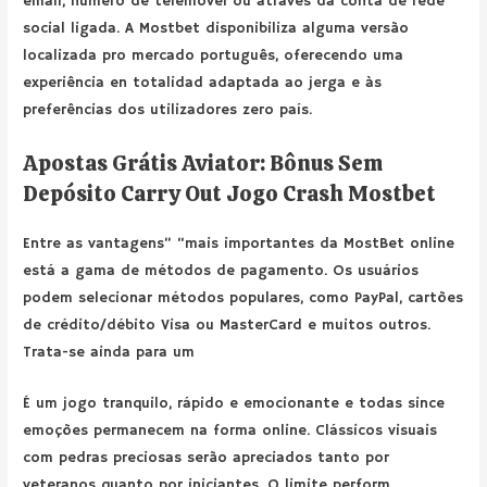
email, número de telemóvel ou através da conta de rede
social ligada. A Mostbet disponibiliza alguma versão
localizada pro mercado português, oferecendo uma
experiência en totalidad adaptada ao jerga e às
preferências dos utilizadores zero país.
Apostas Grátis Aviator: Bônus Sem
Depósito Carry Out Jogo Crash Mostbet
Entre as vantagens” “mais importantes da MostBet online
está a gama de métodos de pagamento. Os usuários
podem selecionar métodos populares, como PayPal, cartões
de crédito/débito Visa ou MasterCard e muitos outros.
Trata-se ainda para um
É um jogo tranquilo, rápido e emocionante e todas since
emoções permanecem na forma online. Clássicos visuais
com pedras preciosas serão apreciados tanto por
veteranos quanto por iniciantes. O limite perform