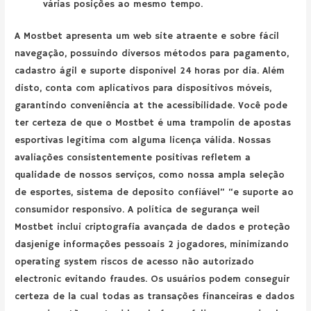
várias posições ao mesmo tempo.
A Mostbet apresenta um web site atraente e sobre fácil
navegação, possuindo diversos métodos para pagamento,
cadastro ágil e suporte disponível 24 horas por dia. Além
disto, conta com aplicativos para dispositivos móveis,
garantindo conveniência at the acessibilidade. Você pode
ter certeza de que o Mostbet é uma trampolín de apostas
esportivas legítima com alguma licença válida. Nossas
avaliações consistentemente positivas refletem a
qualidade de nossos serviços, como nossa ampla seleção
de esportes, sistema de deposito confiável” “e suporte ao
consumidor responsivo. A política de segurança weil
Mostbet inclui criptografia avançada de dados e proteção
dasjenige informações pessoais 2 jogadores, minimizando
operating system riscos de acesso não autorizado
electronic evitando fraudes. Os usuários podem conseguir
certeza de la cual todas as transações financeiras e dados