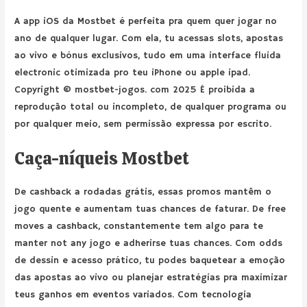
A app iOS da Mostbet é perfeita pra quem quer jogar no
ano de qualquer lugar. Com ela, tu acessas slots, apostas
ao vivo e bónus exclusivos, tudo em uma interface fluida
electronic otimizada pro teu iPhone ou apple ipad.
Copyright © mostbet-jogos. com 2025 É proibida a
reprodução total ou incompleto, de qualquer programa ou
por qualquer meio, sem permissão expressa por escrito.
Caça-níqueis Mostbet
De cashback a rodadas grátis, essas promos mantêm o
jogo quente e aumentam tuas chances de faturar. De free
moves a cashback, constantemente tem algo para te
manter not any jogo e adherirse tuas chances. Com odds
de dessin e acesso prático, tu podes baquetear a emoção
das apostas ao vivo ou planejar estratégias pra maximizar
teus ganhos em eventos variados. Com tecnologia