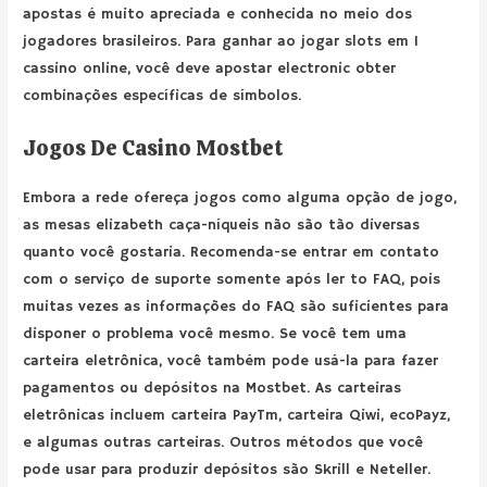
apostas é muito apreciada e conhecida no meio dos
jogadores brasileiros. Para ganhar ao jogar slots em 1
cassino online, você deve apostar electronic obter
combinações específicas de símbolos.
Jogos De Casino Mostbet
Embora a rede ofereça jogos como alguma opção de jogo,
as mesas elizabeth caça-níqueis não são tão diversas
quanto você gostaria. Recomenda-se entrar em contato
com o serviço de suporte somente após ler to FAQ, pois
muitas vezes as informações do FAQ são suficientes para
disponer o problema você mesmo. Se você tem uma
carteira eletrônica, você também pode usá-la para fazer
pagamentos ou depósitos na Mostbet. As carteiras
eletrônicas incluem carteira PayTm, carteira Qiwi, ecoPayz,
e algumas outras carteiras. Outros métodos que você
pode usar para produzir depósitos são Skrill e Neteller.