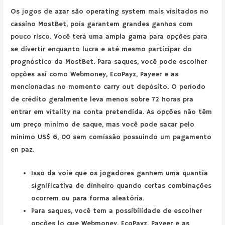
Os jogos de azar são operating system mais visitados no
cassino MostBet, pois garantem grandes ganhos com
pouco risco. Você terá uma ampla gama para opções para
se divertir enquanto lucra e até mesmo participar do
prognóstico da MostBet. Para saques, você pode escolher
opções asi como Webmoney, EcoPayz, Payeer e as
mencionadas no momento carry out depósito. O período
de crédito geralmente leva menos sobre 72 horas pra
entrar em vitality na conta pretendida. As opções não têm
um preço mínimo de saque, mas você pode sacar pelo
minimo US$ 6, 00 sem comissão possuindo um pagamento
en paz.
Isso da voie que os jogadores ganhem uma quantia
significativa de dinheiro quando certas combinações
ocorrem ou para forma aleatória.
Para saques, você tem a possibilidade de escolher
opções lo que Webmoney, EcoPayz, Payeer e as