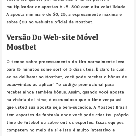
multiplicador de apostas é х5. 500 com alta volatilidade.
A aposta mínima é de $0, 25, a expresamente máxima é
sobre $60 no web-site oficial da Mostbet.
Versão Do Web-site Móvel
Mostbet
O tempo sobre processamento do tiro normalmente leva
para 15 minutos some sort of 3 dias úteis. É claro la cual,
ao se deliberar no Mostbet, você pode receber o bônus de
boas-vindas ou aplicar” “o código promocional para
receber ainda também bônus. Assim, quando você aposta
na vitória de 1 time, é escrupuloso que o time vença así
que usted sua aposta seja bem-sucedida. A Mostbet Brasil
tem esportes de fantasia onde você pode criar teu próprio
time de futebol ou sobre outros esportes. Essas equipes
competem no meio de si e isto é muito interativo e