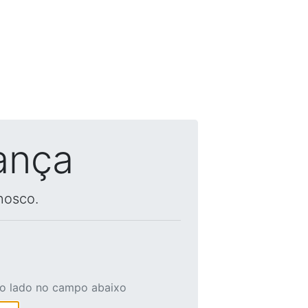
ança
nosco.
ao lado no campo abaixo