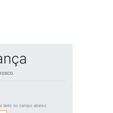
ança
nosco.
ao lado no campo abaixo