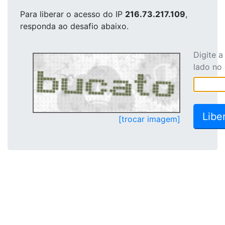
Para liberar o acesso
do IP
216.73.217.109
,
responda ao desafio abaixo.
Digite 
lado no
[trocar imagem]