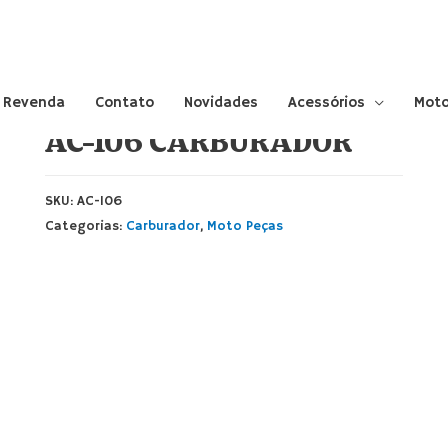
Início
/
Moto Peças
/
Carburador
/ AC-106
CARBURADOR
 Revenda
Contato
Novidades
Acessórios
Moto
AC-106 CARBURADOR
SKU:
AC-106
Categorias:
Carburador
,
Moto Peças