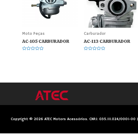
Moto Peças
Carburador
AC-105 CARBURADOR
AC-113 CARBURADOR
Avaliação
Avaliação
0
0
de
de
5
5
Copyright © 2026 ATEC Motors Acessórios. CNPJ: 035.111.024/0001-00 | 