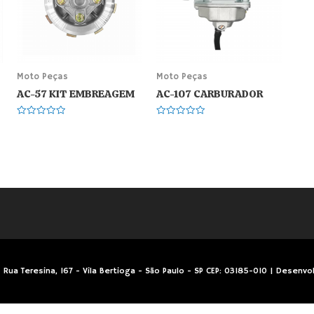
Moto Peças
Moto Peças
AC-57 KIT EMBREAGEM
AC-107 CARBURADOR
Avaliação
Avaliação
0
0
de
de
5
5
Rua Teresina, 167 - Vila Bertioga - São Paulo - SP CEP: 03185-010 | Desenvo