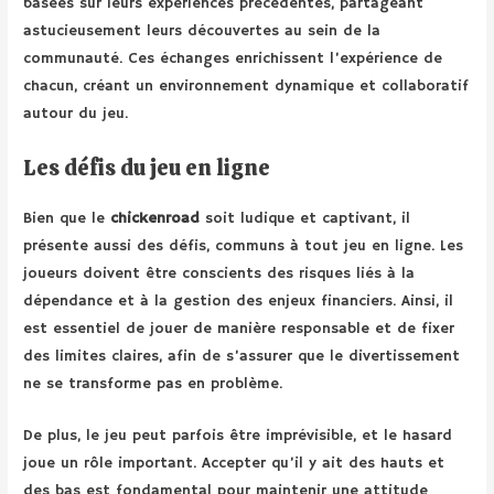
basées sur leurs expériences précédentes, partageant
astucieusement leurs découvertes au sein de la
communauté. Ces échanges enrichissent l’expérience de
chacun, créant un environnement dynamique et collaboratif
autour du jeu.
Les défis du jeu en ligne
Bien que le
chickenroad
soit ludique et captivant, il
présente aussi des défis, communs à tout jeu en ligne. Les
joueurs doivent être conscients des risques liés à la
dépendance et à la gestion des enjeux financiers. Ainsi, il
est essentiel de jouer de manière responsable et de fixer
des limites claires, afin de s’assurer que le divertissement
ne se transforme pas en problème.
De plus, le jeu peut parfois être imprévisible, et le hasard
joue un rôle important. Accepter qu’il y ait des hauts et
des bas est fondamental pour maintenir une attitude