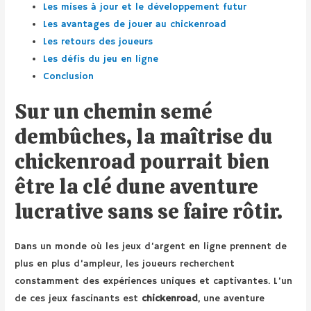
Les mises à jour et le développement futur
Les avantages de jouer au chickenroad
Les retours des joueurs
Les défis du jeu en ligne
Conclusion
Sur un chemin semé
dembûches, la maîtrise du
chickenroad pourrait bien
être la clé dune aventure
lucrative sans se faire rôtir.
Dans un monde où les jeux d’argent en ligne prennent de
plus en plus d’ampleur, les joueurs recherchent
constamment des expériences uniques et captivantes. L’un
de ces jeux fascinants est
chickenroad
, une aventure