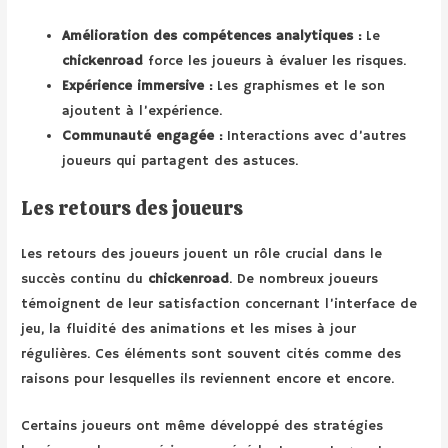
Amélioration des compétences analytiques :
Le
chickenroad
force les joueurs à évaluer les risques.
Expérience immersive :
Les graphismes et le son
ajoutent à l’expérience.
Communauté engagée :
Interactions avec d’autres
joueurs qui partagent des astuces.
Les retours des joueurs
Les retours des joueurs jouent un rôle crucial dans le
succès continu du
chickenroad
. De nombreux joueurs
témoignent de leur satisfaction concernant l’interface de
jeu, la fluidité des animations et les mises à jour
régulières. Ces éléments sont souvent cités comme des
raisons pour lesquelles ils reviennent encore et encore.
Certains joueurs ont même développé des stratégies