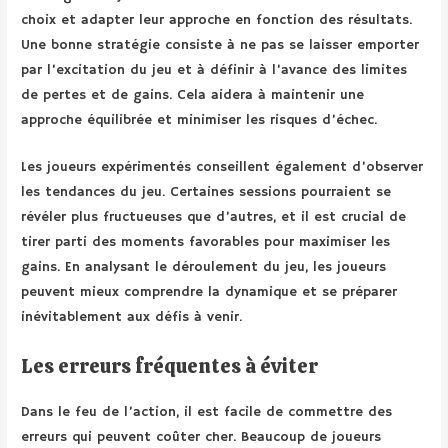
choix et adapter leur approche en fonction des résultats.
Une bonne stratégie consiste à ne pas se laisser emporter
par l’excitation du jeu et à définir à l’avance des limites
de pertes et de gains. Cela aidera à maintenir une
approche équilibrée et minimiser les risques d’échec.
Les joueurs expérimentés conseillent également d’observer
les tendances du jeu. Certaines sessions pourraient se
révéler plus fructueuses que d’autres, et il est crucial de
tirer parti des moments favorables pour maximiser les
gains. En analysant le déroulement du jeu, les joueurs
peuvent mieux comprendre la dynamique et se préparer
inévitablement aux défis à venir.
Les erreurs fréquentes à éviter
Dans le feu de l’action, il est facile de commettre des
erreurs qui peuvent coûter cher. Beaucoup de joueurs