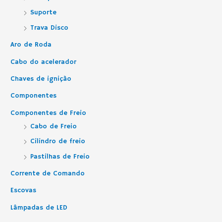
Suporte
Trava Disco
Aro de Roda
Cabo do acelerador
Chaves de ignição
Componentes
Componentes de Freio
Cabo de Freio
Cilindro de freio
Pastilhas de Freio
Corrente de Comando
Escovas
Lâmpadas de LED