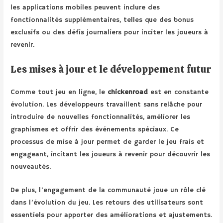
les applications mobiles peuvent inclure des
fonctionnalités supplémentaires, telles que des bonus
exclusifs ou des défis journaliers pour inciter les joueurs à
revenir.
Les mises à jour et le développement futur
Comme tout jeu en ligne, le
chickenroad
est en constante
évolution. Les développeurs travaillent sans relâche pour
introduire de nouvelles fonctionnalités, améliorer les
graphismes et offrir des événements spéciaux. Ce
processus de mise à jour permet de garder le jeu frais et
engageant, incitant les joueurs à revenir pour découvrir les
nouveautés.
De plus, l’engagement de la communauté joue un rôle clé
dans l’évolution du jeu. Les retours des utilisateurs sont
essentiels pour apporter des améliorations et ajustements.