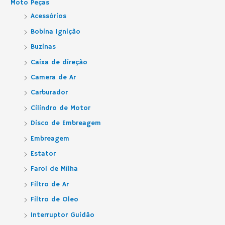
Moto Peças
Acessórios
Bobina Ignição
Buzinas
Caixa de direção
Camera de Ar
Carburador
Cilindro de Motor
Disco de Embreagem
Embreagem
Estator
Farol de Milha
Filtro de Ar
Filtro de Oleo
Interruptor Guidão