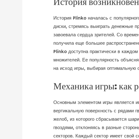
История возникновен
История Plinko началась с популярног
диски, стремясь выиграть денежные п
завоевала сердца зрителей. Со времен
получила еще большее распространени
Plinko доступна практически в каждом
множителей. Ее популярность объясня
на исход игры, выбирая оптимальную 
Механика игры: как р
Основным элементом игры является и
вертикальную поверхность с рядами г
желоб, из которого сбрасывается шари
гвоздями, отклоняясь в разные стороны
секторов. Каждый сектор имеет свой 