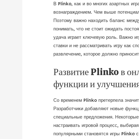
В Plinko, как и во многих азартных иг
вознаграждением. Чем выше потенциа
Поэтому важно находить баланс межд
понимать, что не стоит ожидать постоя
удача играет ключевую роль. Важно иг
ставки и не рассматривать игру как спо
развлечение, которое должно приносит
Развитие Plinko в он
функции и улучшени
Со временем Plinko претерпела значи
Разработчики добавляют новые функци
специальные предложения. Некоторые 
настраивать игровой процесс, выбирая
популярными становятся игры Plinko 