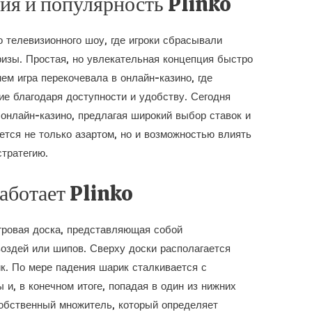
ия и популярность Plinko
о телевизионного шоу, где игроки сбрасывали
ризы. Простая, но увлекательная концепция быстро
ем игра перекочевала в онлайн-казино, где
е благодаря доступности и удобству. Сегодня
 онлайн-казино, предлагая широкий выбор ставок и
ется не только азартом, но и возможностью влиять
стратегию.
аботает Plinko
гровая доска, представляющая собой
воздей или шипов. Сверху доски располагается
к. По мере падения шарик сталкивается с
 и, в конечном итоге, попадая в один из нижних
собственный множитель, который определяет