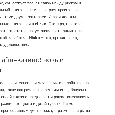
рах, существует тесная связь между риском и
льный выигрыш, тем выше риск проигрыша.
у этими двумя факторами. Игроки должны
нных выигрышей в Plinko. Это игра, в которой
рать ответственно, устанавливать лимиты на
соб заработка. Plinko – это, прежде всего,
ь удовольствие.
лайн-казино: новые
я
тельные изменения и улучшения в онлайн-казино.
и, такие как различные режимы игры, бонусы и
онлайн-казино предлагают игрокам возможность
 различные цвета и дизайн доски. Также
с прогрессивным джекпотом, где размер выигрыша