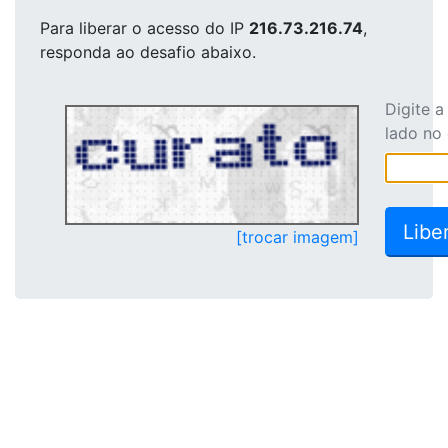
Para liberar o acesso
do IP
216.73.216.74
,
responda ao desafio abaixo.
Digite 
lado no
[trocar imagem]