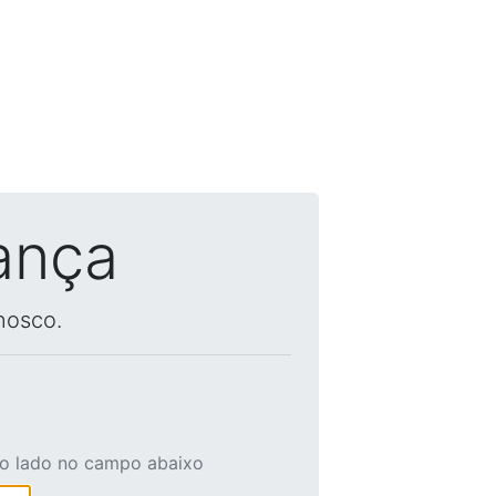
ança
nosco.
ao lado no campo abaixo